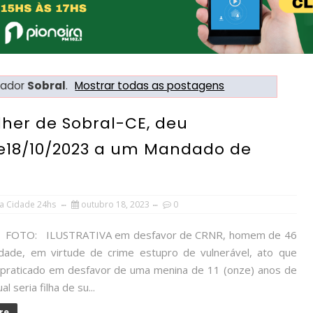
cador
Sobral
.
Mostrar todas as postagens
her de Sobral-CE, deu
e18/10/2023 a um Mandado de
a Cidade 24hs
outubro 18, 2023
0
LUSTRATIVA em desfavor de CRNR, homem de 46
dade, em virtude de crime estupro de vulnerável, ato que
o praticado em desfavor de uma menina de 11 (onze) anos de
al seria filha de su...
re