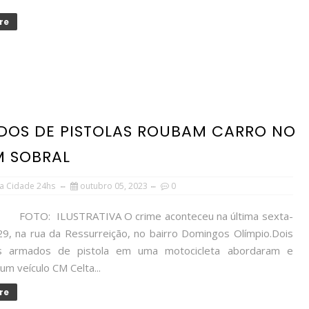
re
DOS DE PISTOLAS ROUBAM CARRO NO
M SOBRAL
a Cidade 24hs
outubro 05, 2023
0
LUSTRATIVA O crime aconteceu na última sexta-
 29, na rua da Ressurreição, no bairro Domingos Olímpio.Dois
os armados de pistola em uma motocicleta abordaram e
m veículo CM Celta...
re