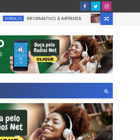
INFORMATIVO À IMPRENSA
UM homem ficou p
CE
CEARÁ