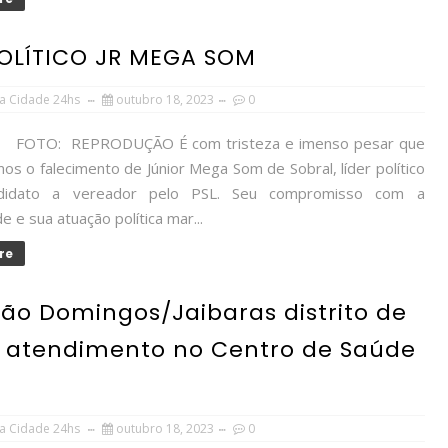
POLÍTICO JR MEGA SOM
a Cidade 24hs
outubro 18, 2023
0
EPRODUÇÃO É com tristeza e imenso pesar que
s o falecimento de Júnior Mega Som de Sobral, líder político
didato a vereador pelo PSL. Seu compromisso com a
 e sua atuação política mar...
re
ão Domingos/Jaibaras distrito de
e atendimento no Centro de Saúde
a Cidade 24hs
outubro 18, 2023
0