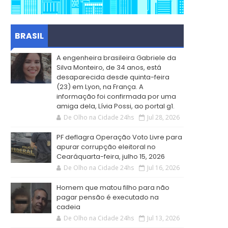
BRASIL
A engenheira brasileira Gabriele da
Silva Monteiro, de 34 anos, está
desaparecida desde quinta-feira
(23) em Lyon, na França. A
informação foi confirmada por uma
amiga dela, Lívia Possi, ao portal g1.
De Olho na Cidade 24hs
Jul 28, 2026
PF deflagra Operação Voto Livre para
apurar corrupção eleitoral no
Cearáquarta-feira, julho 15, 2026
De Olho na Cidade 24hs
Jul 16, 2026
Homem que matou filho para não
pagar pensão é executado na
cadeia
De Olho na Cidade 24hs
Jul 13, 2026