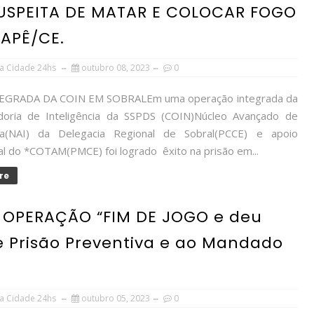
SUSPEITA DE MATAR E COLOCAR FOGO
APÊ/CE.
a Cidade 24hs
outubro 08, 2023
0
EGRADA DA COIN EM SOBRALEm uma operação integrada da
oria de Inteligência da SSPDS (COIN)Núcleo Avançado de
cia(NAI) da Delegacia Regional de Sobral(PCCE) e apoio
al do *COTAM(PMCE) foi logrado êxito na prisão em...
re
A OPERAÇÃO “FIM DE JOGO e deu
Prisão Preventiva e ao Mandado
a Cidade 24hs
outubro 05, 2023
0