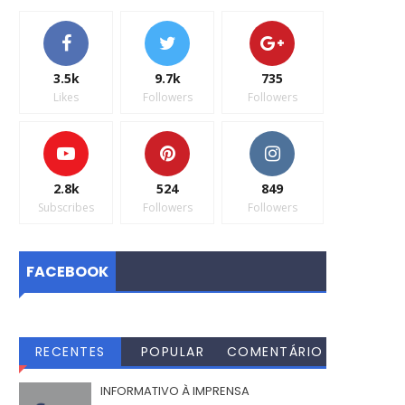
3.5k
9.7k
735
Likes
Followers
Followers
2.8k
524
849
Subscribes
Followers
Followers
FACEBOOK
RECENTES
POPULAR
COMENTÁRIO
S
INFORMATIVO À IMPRENSA