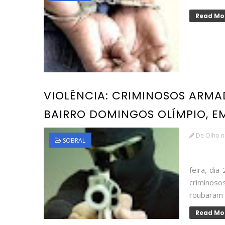
Read Mo
VIOLÊNCIA: CRIMINOSOS ARMA
BAIRRO DOMINGOS OLÍMPIO, E
De Olho n
SOBRAL
FOTO: I
feira, dia
criminos
roubaram u
Read Mo