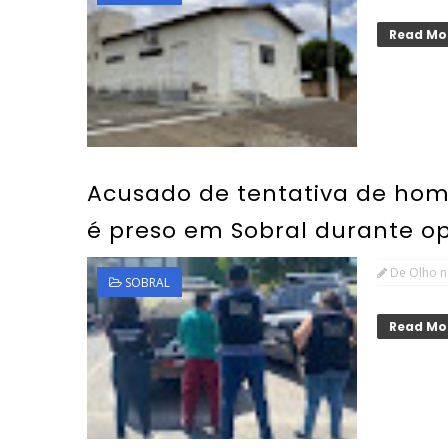
Read Mo
Acusado de tentativa de homi
é preso em Sobral durante o
De Olho n
SOBRAL
Read Mo