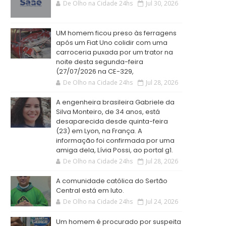
De Olho na Cidade 24hs
Jul 30, 2026
UM homem ficou preso às ferragens
após um Fiat Uno colidir com uma
carroceria puxada por um trator na
noite desta segunda-feira
(27/07/2026 na CE-329,
De Olho na Cidade 24hs
Jul 28, 2026
A engenheira brasileira Gabriele da
Silva Monteiro, de 34 anos, está
desaparecida desde quinta-feira
(23) em Lyon, na França. A
informação foi confirmada por uma
amiga dela, Lívia Possi, ao portal g1.
De Olho na Cidade 24hs
Jul 28, 2026
A comunidade católica do Sertão
Central está em luto.
De Olho na Cidade 24hs
Jul 24, 2026
Um homem é procurado por suspeita