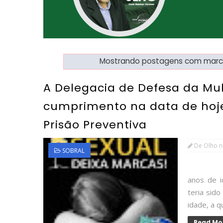
Mostrando postagens com mar
A Delegacia de Defesa da Mul
cumprimento na data de hoj
Prisão Preventiva
De Olho n
SOBRAL
FOTO: I
anos de i
teria sid
idade, a qu
Read Mo