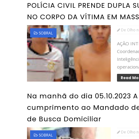
POLÍCIA CIVIL PRENDE DUPLA 
NO CORPO DA VÍTIMA EM MASS
De Olho n
SOBRAL
AÇÃO INT
Coordenad
Inteligên
operacion
Read Mo
Na manhã do dia 05.10.2023 
cumprimento ao Mandado de 
de Busca Domiciliar
De Olho n
SOBRAL