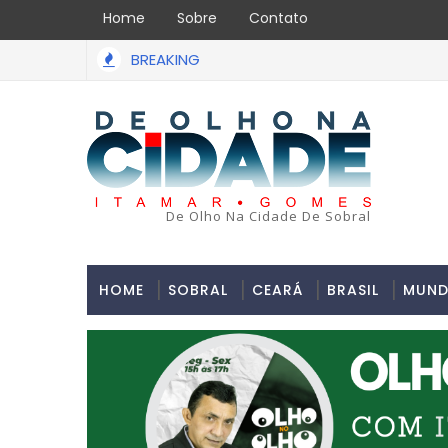
Home
Sobre
Contato
BREAKING
ssalto acabou em tragédia na tarde da última segunda-feira 1
De Olho Na Cidade De Sobral
HOME
SOBRAL
CEARÁ
BRASIL
MUN