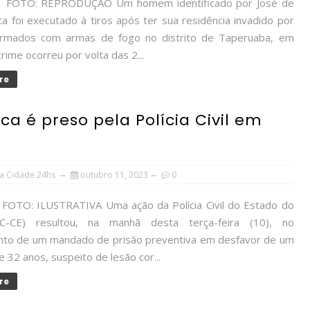
EPRODUÇÃO Um homem identificado por José de
a foi executado à tiros após ter sua residência invadido por
rmados com armas de fogo no distrito de Taperuaba, em
crime ocorreu por volta das 2...
re
ca é preso pela Polícia Civil em
a Cidade 24hs
outubro 11, 2023
0
USTRATIVA Uma ação da Polícia Civil do Estado do
C-CE) resultou, na manhã desta terça-feira (10), no
to de um mandado de prisão preventiva em desfavor de um
32 anos, suspeito de lesão cor...
re