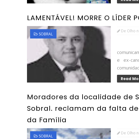
LAMENTÁVEL! MORRE O LÍDER 
De Olho n
SOBRAL
FOTO: R
comunicamo
e ex-can
comunidade
Read Mo
Moradores da localidade de S
Sobral. reclamam da falta d
da Família
De Olho n
SOBRAL