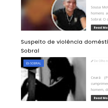
FOTO: R
Sousa Mot
homens a
Sobral. O 
Read Mo
Suspeito de violência domésti
Sobral
De Olho n
SOBRAL
FOTO: IL
Ceará (P
cumprimen
homem, de 
Read Mo