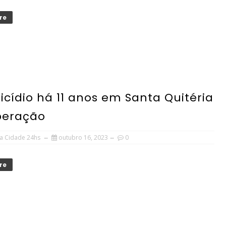
re
cídio há 11 anos em Santa Quitéria
peração
a Cidade 24hs
outubro 16, 2023
0
re