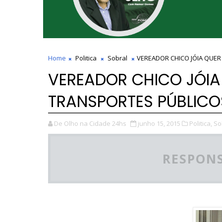
Home
Politica
Sobral
VEREADOR CHICO JÓIA QUE
VEREADOR CHICO JÓI
TRANSPORTES PÚBLICO
De Olho na Cidade 24hs
junho 15, 2015
Politica,
So
RESPONS