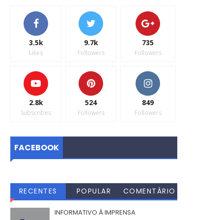
3.5k
9.7k
735
Likes
Followers
Followers
2.8k
524
849
Subscribes
Followers
Followers
FACEBOOK
RECENTES
POPULAR
COMENTÁRIO
S
INFORMATIVO À IMPRENSA