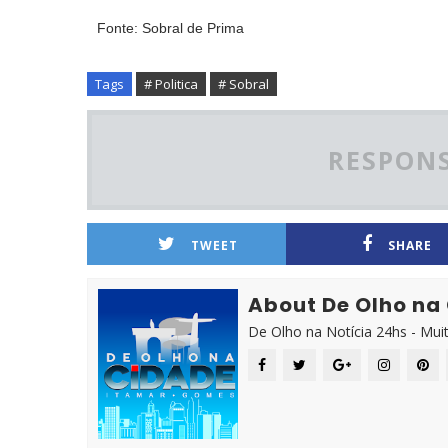
Fonte: Sobral de Prima
Tags
# Politica
# Sobral
RESPONS
TWEET
SHARE
About De Olho na
De Olho na Notícia 24hs - Mui