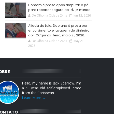
Homem é preso após amputar o pé
para receber seguro de R$ 1,5 milhão
De Olho na Cidade 24hs
Jun 12, 2026
Aliada de Lula, Deolane é presa por
envolvimento e lavagem de dinheiro
do PCCquinta-feira, maio 21, 2026.
De Olho na Cidade 24hs
May 21,
2026
OBRE
Hello, my name is Jack Sparrow. I'm
a 50 year old self-employed Pirate
from the Caribbean.
Learn More →
ONTATO