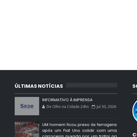
ÚLTIMAS NOTÍCIAS
S
INFORMATIVO À IMPRENSA
De Olho na Cidade 24hs
Jul 30, 2026
UM homem ficou preso às ferragens
após um Fiat Uno colidir com uma
C
carroceria puxada por um trator na