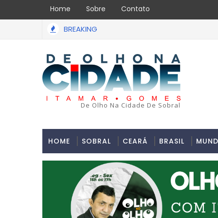
Home
Sobre
Contato
BREAKING
Uma simulação de assalto acabou em tragédia na tarde da úl
De Olho Na Cidade De Sobral
HOME
SOBRAL
CEARÁ
BRASIL
MUN