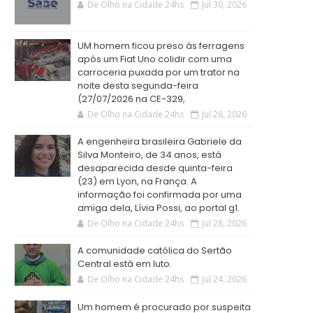
De Olho na Cidade 24hs
Jul 30, 2026
UM homem ficou preso às ferragens
após um Fiat Uno colidir com uma
carroceria puxada por um trator na
noite desta segunda-feira
(27/07/2026 na CE-329,
De Olho na Cidade 24hs
Jul 28, 2026
A engenheira brasileira Gabriele da
Silva Monteiro, de 34 anos, está
desaparecida desde quinta-feira
(23) em Lyon, na França. A
informação foi confirmada por uma
amiga dela, Lívia Possi, ao portal g1.
De Olho na Cidade 24hs
Jul 28, 2026
A comunidade católica do Sertão
Central está em luto.
De Olho na Cidade 24hs
Jul 24, 2026
Um homem é procurado por suspeita