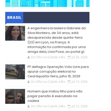
BRASIL
A engenheira brasileira Gabriele da
Silva Monteiro, de 34 anos, está
desaparecida desde quinta-feira
(23) em Lyon, na França. A
informação foi confirmada por uma
amiga dela, Lívia Possi, ao portal g1.
De Olho na Cidade 24hs
Jul 28, 2026
PF deflagra Operação Voto Livre para
apurar corrupção eleitoral no
Cearáquarta-feira, julho 15, 2026
De Olho na Cidade 24hs
Jul 16, 2026
Homem que matou filho para não
pagar pensão é executado na
cadeia
De Olho na Cidade 24hs
Jul 13, 2026