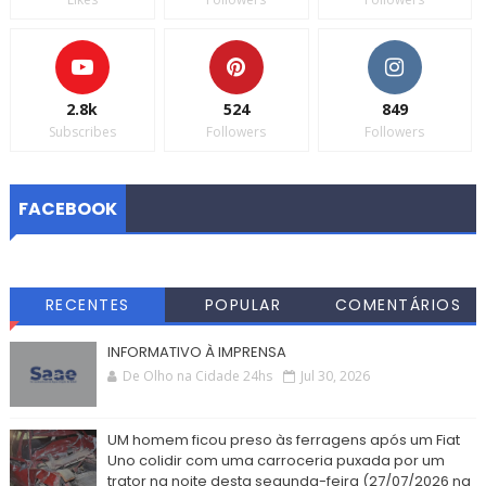
2.8k
524
849
Subscribes
Followers
Followers
FACEBOOK
RECENTES
POPULAR
COMENTÁRIOS
INFORMATIVO À IMPRENSA
De Olho na Cidade 24hs
Jul 30, 2026
UM homem ficou preso às ferragens após um Fiat
Uno colidir com uma carroceria puxada por um
trator na noite desta segunda-feira (27/07/2026 na