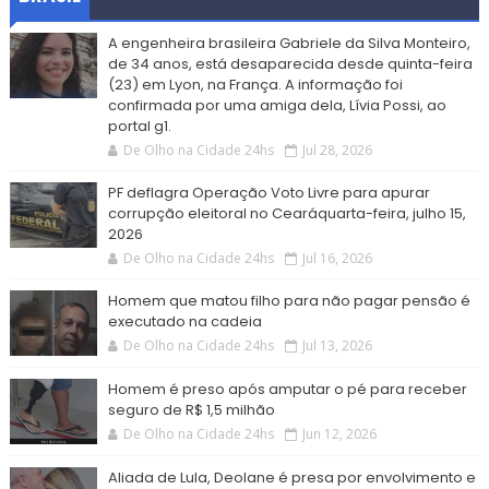
A engenheira brasileira Gabriele da Silva Monteiro,
de 34 anos, está desaparecida desde quinta-feira
(23) em Lyon, na França. A informação foi
confirmada por uma amiga dela, Lívia Possi, ao
portal g1.
De Olho na Cidade 24hs
Jul 28, 2026
PF deflagra Operação Voto Livre para apurar
corrupção eleitoral no Cearáquarta-feira, julho 15,
2026
De Olho na Cidade 24hs
Jul 16, 2026
Homem que matou filho para não pagar pensão é
executado na cadeia
De Olho na Cidade 24hs
Jul 13, 2026
Homem é preso após amputar o pé para receber
seguro de R$ 1,5 milhão
De Olho na Cidade 24hs
Jun 12, 2026
Aliada de Lula, Deolane é presa por envolvimento e