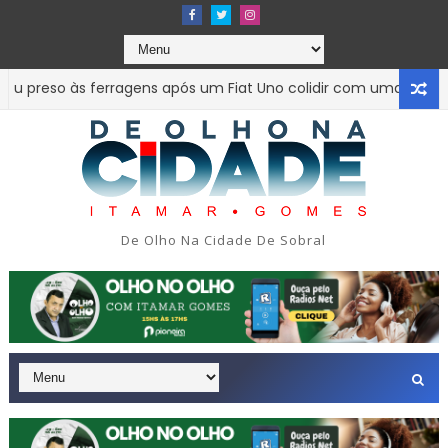
eso às ferragens após um Fiat Uno colidir com uma carroceria
de assalto acabou em tragédia na tarde da última segunda-fe
De Olho Na Cidade De Sobral