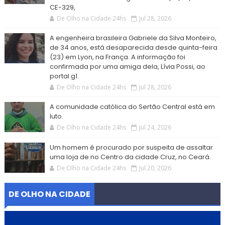
CE-329,
De Olho na Cidade 24hs
Jul 28, 2026
A engenheira brasileira Gabriele da Silva Monteiro,
de 34 anos, está desaparecida desde quinta-feira
(23) em Lyon, na França. A informação foi
confirmada por uma amiga dela, Lívia Possi, ao
portal g1.
De Olho na Cidade 24hs
Jul 28, 2026
A comunidade católica do Sertão Central está em
luto.
De Olho na Cidade 24hs
Jul 24, 2026
Um homem é procurado por suspeita de assaltar
uma loja de no Centro da cidade Cruz, no Ceará.
De Olho na Cidade 24hs
Jul 20, 2026
DE OLHO NA CIDADE