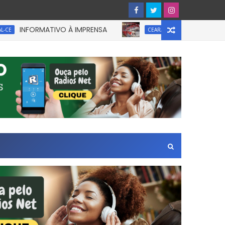
INFORMATIVO À IMPRENSA
UM homem ficou preso
CEARÁ