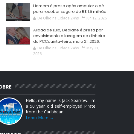
Homem é preso após amputar o pé
para receber seguro de R$ 1,5 milhão
De Olho na Cidade 24hs
Jun 12, 2026
Aliada de Lula, Deolane é presa por
envolvimento e lavagem de dinheiro
do PCCquinta-feira, maio 21, 2026.
De Olho na Cidade 24hs
May 21,
2026
OBRE
Hello, my name is Jack Sparrow. I'm
a 50 year old self-employed Pirate
from the Caribbean.
Learn More →