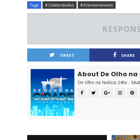
Tags
# Celebridades
# Entretenimento
RESPONS
TWEET
SHARE
About De Olho na
De Olho na Notícia 24hs - Mui