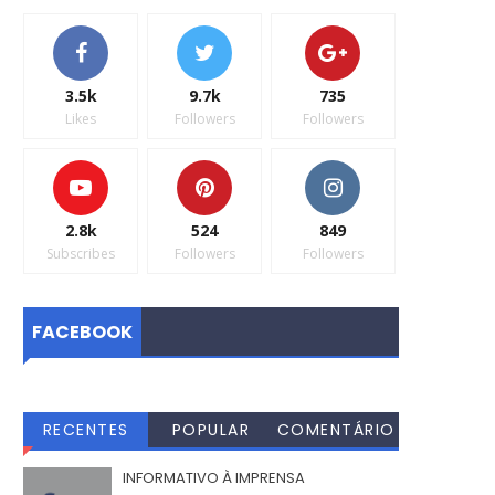
3.5k
9.7k
735
Likes
Followers
Followers
2.8k
524
849
Subscribes
Followers
Followers
FACEBOOK
RECENTES
POPULAR
COMENTÁRIO
S
INFORMATIVO À IMPRENSA