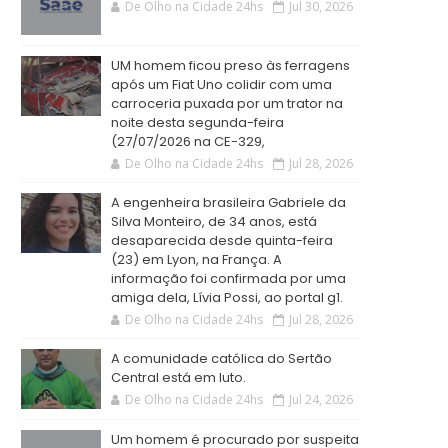
De Olho na Cidade 24hs
Jul 30, 2026
UM homem ficou preso às ferragens
após um Fiat Uno colidir com uma
carroceria puxada por um trator na
noite desta segunda-feira
(27/07/2026 na CE-329,
De Olho na Cidade 24hs
Jul 28, 2026
A engenheira brasileira Gabriele da
Silva Monteiro, de 34 anos, está
desaparecida desde quinta-feira
(23) em Lyon, na França. A
informação foi confirmada por uma
amiga dela, Lívia Possi, ao portal g1.
De Olho na Cidade 24hs
Jul 28, 2026
A comunidade católica do Sertão
Central está em luto.
De Olho na Cidade 24hs
Jul 24, 2026
Um homem é procurado por suspeita