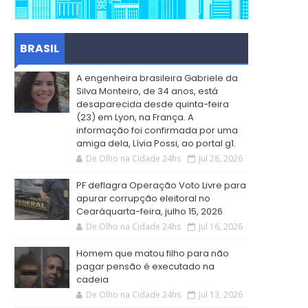
BRASIL
A engenheira brasileira Gabriele da
Silva Monteiro, de 34 anos, está
desaparecida desde quinta-feira
(23) em Lyon, na França. A
informação foi confirmada por uma
amiga dela, Lívia Possi, ao portal g1.
De Olho na Cidade 24hs
Jul 28, 2026
PF deflagra Operação Voto Livre para
apurar corrupção eleitoral no
Cearáquarta-feira, julho 15, 2026
De Olho na Cidade 24hs
Jul 16, 2026
Homem que matou filho para não
pagar pensão é executado na
cadeia
De Olho na Cidade 24hs
Jul 13, 2026