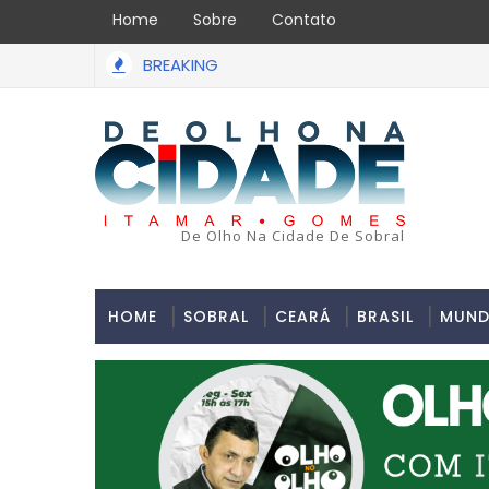
Home
Sobre
Contato
BREAKING
to acabou em tragédia na tarde da última segunda-feira 13/0
De Olho Na Cidade De Sobral
HOME
SOBRAL
CEARÁ
BRASIL
MUN