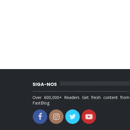
SIGA-NOS
Over 600,000+ Readers Get fresh content from
FastBlog