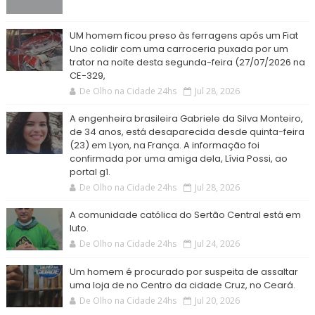
UM homem ficou preso às ferragens após um Fiat
Uno colidir com uma carroceria puxada por um
trator na noite desta segunda-feira (27/07/2026 na
CE-329,
De Olho na Cidade 24hs
Jul 28, 2026
A engenheira brasileira Gabriele da Silva Monteiro,
de 34 anos, está desaparecida desde quinta-feira
(23) em Lyon, na França. A informação foi
confirmada por uma amiga dela, Lívia Possi, ao
portal g1.
De Olho na Cidade 24hs
Jul 28, 2026
A comunidade católica do Sertão Central está em
luto.
De Olho na Cidade 24hs
Jul 24, 2026
Um homem é procurado por suspeita de assaltar
uma loja de no Centro da cidade Cruz, no Ceará.
De Olho na Cidade 24hs
Jul 20, 2026