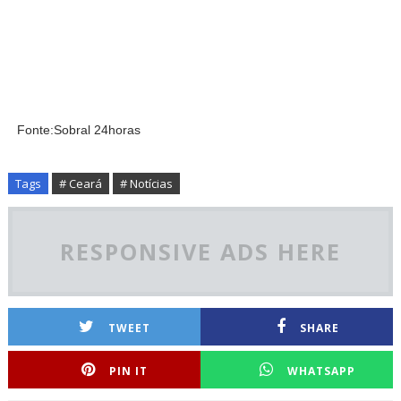
Fonte:Sobral 24horas
Tags
# Ceará
# Notícias
RESPONSIVE ADS HERE
TWEET
SHARE
PIN IT
WHATSAPP