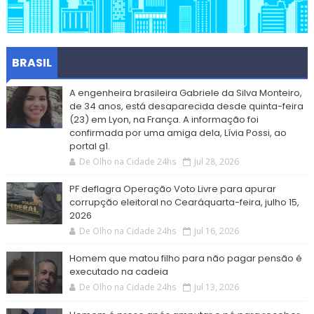
BRASIL
A engenheira brasileira Gabriele da Silva Monteiro,
de 34 anos, está desaparecida desde quinta-feira
(23) em Lyon, na França. A informação foi
confirmada por uma amiga dela, Lívia Possi, ao
portal g1.
De Olho na Cidade 24hs
Jul 28, 2026
PF deflagra Operação Voto Livre para apurar
corrupção eleitoral no Cearáquarta-feira, julho 15,
2026
De Olho na Cidade 24hs
Jul 16, 2026
Homem que matou filho para não pagar pensão é
executado na cadeia
De Olho na Cidade 24hs
Jul 13, 2026