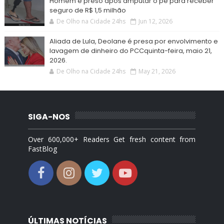
Homem é preso após amputar o pé para receber
seguro de R$ 1,5 milhão
De Olho na Cidade 24hs
Jun 12, 2026
Aliada de Lula, Deolane é presa por envolvimento e
lavagem de dinheiro do PCCquinta-feira, maio 21,
2026.
De Olho na Cidade 24hs
May 21, 2026
SIGA-NOS
Over 600,000+ Readers Get fresh content from
FastBlog
ÚLTIMAS NOTÍCIAS