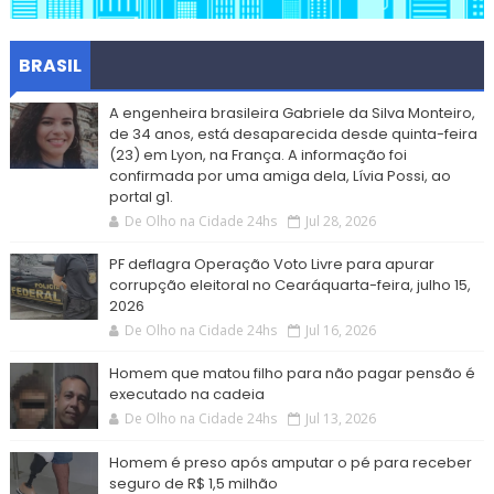
BRASIL
A engenheira brasileira Gabriele da Silva Monteiro,
de 34 anos, está desaparecida desde quinta-feira
(23) em Lyon, na França. A informação foi
confirmada por uma amiga dela, Lívia Possi, ao
portal g1.
De Olho na Cidade 24hs
Jul 28, 2026
PF deflagra Operação Voto Livre para apurar
corrupção eleitoral no Cearáquarta-feira, julho 15,
2026
De Olho na Cidade 24hs
Jul 16, 2026
Homem que matou filho para não pagar pensão é
executado na cadeia
De Olho na Cidade 24hs
Jul 13, 2026
Homem é preso após amputar o pé para receber
seguro de R$ 1,5 milhão