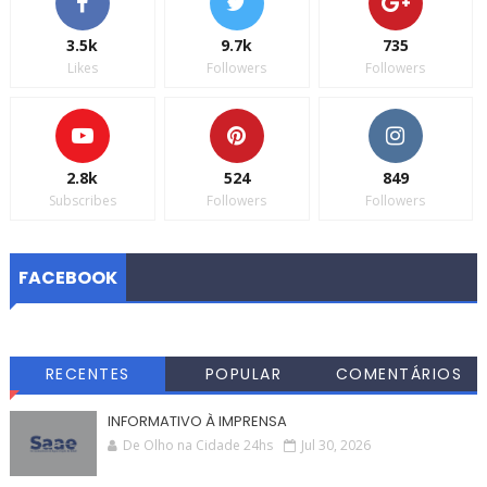
3.5k
9.7k
735
Likes
Followers
Followers
2.8k
524
849
Subscribes
Followers
Followers
FACEBOOK
RECENTES
POPULAR
COMENTÁRIOS
INFORMATIVO À IMPRENSA
De Olho na Cidade 24hs
Jul 30, 2026