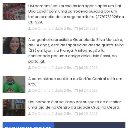
UM homem ficou preso às ferragens após um Fiat
Uno colidir com uma carroceria puxada por um
trator na noite desta segunda-feira (27/07/2026 na
CE-329,
De Olho na Cidade 24hs
Jul 28, 2026
A engenheira brasileira Gabriele da Silva Monteiro,
de 34 anos, está desaparecida desde quinta-feira
(23) em Lyon, na França. A informação foi
confirmada por uma amiga dela, Lívia Possi, ao
portal g1.
De Olho na Cidade 24hs
Jul 28, 2026
A comunidade católica do Sertão Central está em
luto.
De Olho na Cidade 24hs
Jul 24, 2026
Um homem é procurado por suspeita de assaltar
uma loja de no Centro da cidade Cruz, no Ceará.
De Olho na Cidade 24hs
Jul 20, 2026