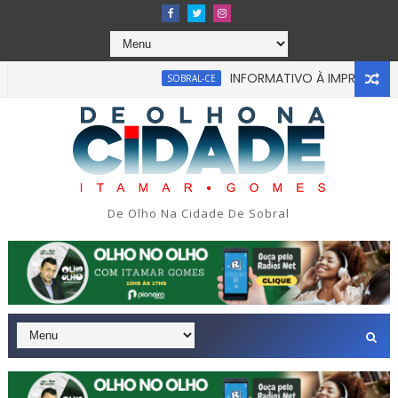
INFORMATIVO À IMPRENSA
SOBRAL-CE
CEA
u em tragédia na tarde da última segunda-feira 13/07/2026 na
De Olho Na Cidade De Sobral