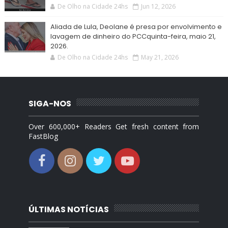
De Olho na Cidade 24hs
Jun 12, 2026
Aliada de Lula, Deolane é presa por envolvimento e
lavagem de dinheiro do PCCquinta-feira, maio 21,
2026.
De Olho na Cidade 24hs
May 21, 2026
SIGA-NOS
Over 600,000+ Readers Get fresh content from
FastBlog
ÚLTIMAS NOTÍCIAS