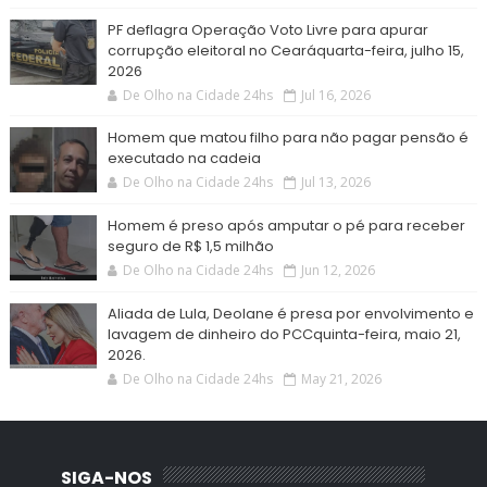
PF deflagra Operação Voto Livre para apurar
corrupção eleitoral no Cearáquarta-feira, julho 15,
2026
De Olho na Cidade 24hs
Jul 16, 2026
Homem que matou filho para não pagar pensão é
executado na cadeia
De Olho na Cidade 24hs
Jul 13, 2026
Homem é preso após amputar o pé para receber
seguro de R$ 1,5 milhão
De Olho na Cidade 24hs
Jun 12, 2026
Aliada de Lula, Deolane é presa por envolvimento e
lavagem de dinheiro do PCCquinta-feira, maio 21,
2026.
De Olho na Cidade 24hs
May 21, 2026
SIGA-NOS