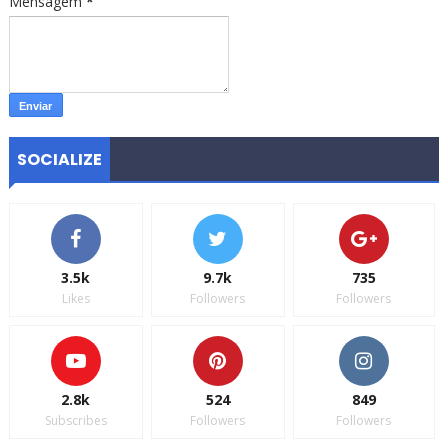
Mensagem
*
SOCIALIZE
3.5k
9.7k
735
Likes
Followers
Followers
2.8k
524
849
Subscribes
Followers
Followers