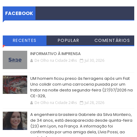
FACEBOOK
RECENTES
POPULAR
COMENTÁRIOS
INFORMATIVO À IMPRENSA
De Olho na Cidade 24hs
Jul 30, 2026
UM homem ficou preso às ferragens após um Fiat
Uno colidir com uma carroceria puxada por um
trator na noite desta segunda-feira (27/07/2026 na
CE-329,
De Olho na Cidade 24hs
Jul 28, 2026
A engenheira brasileira Gabriele da Silva Monteiro,
de 34 anos, está desaparecida desde quinta-feira
(23) em Lyon, na França. A informação foi
confirmada por uma amiga dela, Lívia Possi, ao