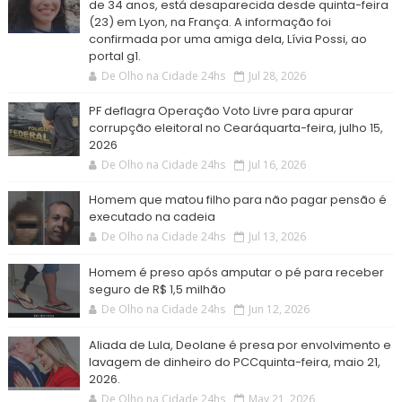
de 34 anos, está desaparecida desde quinta-feira
(23) em Lyon, na França. A informação foi
confirmada por uma amiga dela, Lívia Possi, ao
portal g1.
De Olho na Cidade 24hs
Jul 28, 2026
PF deflagra Operação Voto Livre para apurar
corrupção eleitoral no Cearáquarta-feira, julho 15,
2026
De Olho na Cidade 24hs
Jul 16, 2026
Homem que matou filho para não pagar pensão é
executado na cadeia
De Olho na Cidade 24hs
Jul 13, 2026
Homem é preso após amputar o pé para receber
seguro de R$ 1,5 milhão
De Olho na Cidade 24hs
Jun 12, 2026
Aliada de Lula, Deolane é presa por envolvimento e
lavagem de dinheiro do PCCquinta-feira, maio 21,
2026.
De Olho na Cidade 24hs
May 21, 2026