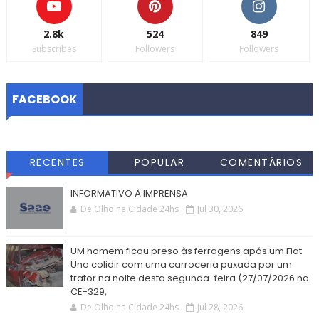
2.8k
524
849
Subscribes
Followers
Followers
FACEBOOK
RECENTES
POPULAR
COMENTÁRIOS
INFORMATIVO À IMPRENSA
De Olho na Cidade 24hs
Jul 30, 2026
UM homem ficou preso às ferragens após um Fiat
Uno colidir com uma carroceria puxada por um
trator na noite desta segunda-feira (27/07/2026 na
CE-329,
De Olho na Cidade 24hs
Jul 28, 2026