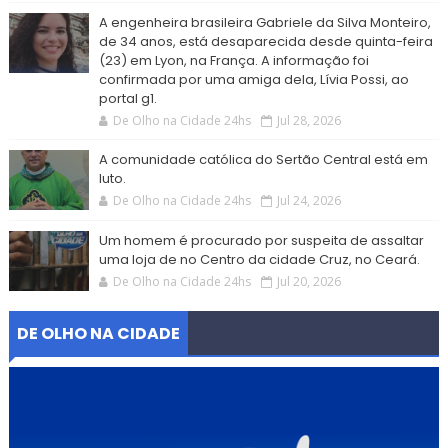
A engenheira brasileira Gabriele da Silva Monteiro,
de 34 anos, está desaparecida desde quinta-feira
(23) em Lyon, na França. A informação foi
confirmada por uma amiga dela, Lívia Possi, ao
portal g1.
De Olho na Cidade 24hs
Jul 28, 2026
A comunidade católica do Sertão Central está em
luto.
De Olho na Cidade 24hs
Jul 24, 2026
Um homem é procurado por suspeita de assaltar
uma loja de no Centro da cidade Cruz, no Ceará.
De Olho na Cidade 24hs
Jul 20, 2026
DE OLHO NA CIDADE