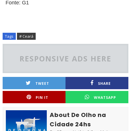
Fonte: G1
Tags
# Ceará
RESPONSIVE ADS HERE
TWEET
SHARE
PIN IT
WHATSAPP
About De Olho na
Cidade 24hs