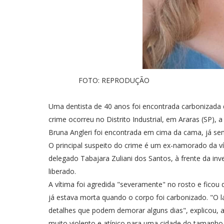
FOTO: REPRODUÇÃO
Uma dentista de 40 anos foi encontrada carbonizada d
crime ocorreu no Distrito Industrial, em Araras (SP), 
Bruna Angleri foi encontrada em cima da cama, já sem
O principal suspeito do crime é um ex-namorado da ví
delegado Tabajara Zuliani dos Santos, à frente da inv
liberado.
A vítima foi agredida "severamente" no rosto e ficou
já estava morta quando o corpo foi carbonizado. "O 
detalhes que podem demorar alguns dias", explicou, ao
muito violento e atípico para uma cidade do tamanho