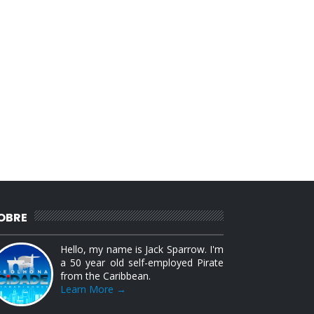
OBRE
Hello, my name is Jack Sparrow. I'm
a 50 year old self-employed Pirate
from the Caribbean.
Learn More →