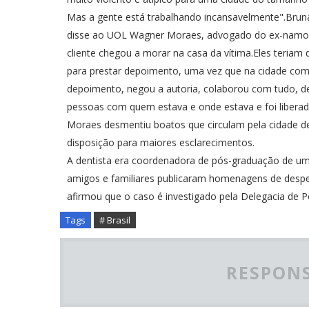
Mas a gente está trabalhando incansavelmente".Bru
disse ao UOL Wagner Moraes, advogado do ex-namora
cliente chegou a morar na casa da vítima.Eles teriam
para prestar depoimento, uma vez que na cidade come
depoimento, negou a autoria, colaborou com tudo, dei
pessoas com quem estava e onde estava e foi liberad
Moraes desmentiu boatos que circulam pela cidade de q
disposição para maiores esclarecimentos.
A dentista era coordenadora de pós-graduação de uma 
amigos e familiares publicaram homenagens de desped
afirmou que o caso é investigado pela Delegacia de Po
Tags
# Brasil
RESPONS