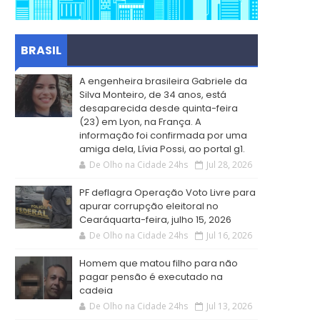
BRASIL
A engenheira brasileira Gabriele da
Silva Monteiro, de 34 anos, está
desaparecida desde quinta-feira
(23) em Lyon, na França. A
informação foi confirmada por uma
amiga dela, Lívia Possi, ao portal g1.
De Olho na Cidade 24hs
Jul 28, 2026
PF deflagra Operação Voto Livre para
apurar corrupção eleitoral no
Cearáquarta-feira, julho 15, 2026
De Olho na Cidade 24hs
Jul 16, 2026
Homem que matou filho para não
pagar pensão é executado na
cadeia
De Olho na Cidade 24hs
Jul 13, 2026