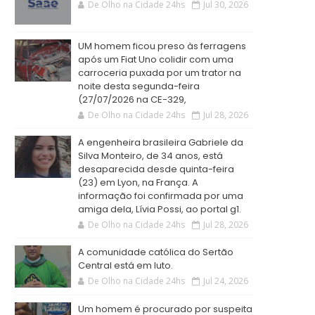
De Olho na Cidade 24hs
Jul 30, 2026
UM homem ficou preso às ferragens
após um Fiat Uno colidir com uma
carroceria puxada por um trator na
noite desta segunda-feira
(27/07/2026 na CE-329,
De Olho na Cidade 24hs
Jul 28, 2026
A engenheira brasileira Gabriele da
Silva Monteiro, de 34 anos, está
desaparecida desde quinta-feira
(23) em Lyon, na França. A
informação foi confirmada por uma
amiga dela, Lívia Possi, ao portal g1.
De Olho na Cidade 24hs
Jul 28, 2026
A comunidade católica do Sertão
Central está em luto.
De Olho na Cidade 24hs
Jul 24, 2026
Um homem é procurado por suspeita