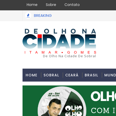
Home
Sobre
Contato
BREAKING
Uma simulação de assalto acabou em tragédia na tarde 
PAULO
De Olho Na Cidade De Sobral
HOME
SOBRAL
CEARÁ
BRASIL
MUN