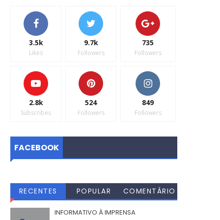
3.5k
9.7k
735
Likes
Followers
Followers
2.8k
524
849
Subscribes
Followers
Followers
FACEBOOK
RECENTES
POPULAR
COMENTÁRIO
S
INFORMATIVO À IMPRENSA