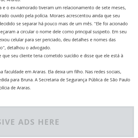
na e o ex-namorado tiveram um relacionamento de sete meses,
do ouvido pela polícia. Moraes acrescentou ainda que seu
 decidido se separar há pouco mais de um mês. "Ele foi acionado
çaram a circular o nome dele como principal suspeito. Em seu
xou celular para ser periciado, deu detalhes e nomes das
o", detalhou o advogado.
ue seu cliente teria cometido suicídio e disse que ele está à
faculdade em Araras. Ela deixa um filho. Nas redes sociais,
ida para Bruna. A Secretaria de Segurança Pública de São Paulo
lícia de Araras.
IVE ADS HERE