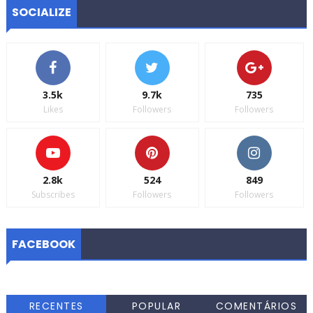
SOCIALIZE
3.5k
9.7k
735
Likes
Followers
Followers
2.8k
524
849
Subscribes
Followers
Followers
FACEBOOK
RECENTES
POPULAR
COMENTÁRIOS