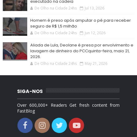
executado na cadeia
De Olho na Cidade 24hs
Jul 13, 2026
Homem é preso após amputar o pé para receber
seguro de R$ 1,5 milhão
De Olho na Cidade 24hs
Jun 12, 2026
Aliada de Lula, Deolane é presa por envolvimento e
lavagem de dinheiro do PCCquinta-feira, maio 21,
2026.
De Olho na Cidade 24hs
May 21, 2026
SIGA-NOS
Over 600,000+ Readers Get fresh content from
FastBlog