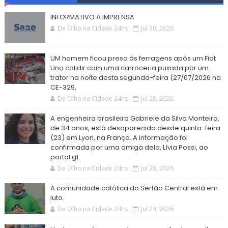
INFORMATIVO À IMPRENSA
De Olho na Cidade 24hs
Jul 30, 2026
UM homem ficou preso às ferragens após um Fiat
Uno colidir com uma carroceria puxada por um
trator na noite desta segunda-feira (27/07/2026 na
CE-329,
De Olho na Cidade 24hs
Jul 28, 2026
A engenheira brasileira Gabriele da Silva Monteiro,
de 34 anos, está desaparecida desde quinta-feira
(23) em Lyon, na França. A informação foi
confirmada por uma amiga dela, Lívia Possi, ao
portal g1.
De Olho na Cidade 24hs
Jul 28, 2026
A comunidade católica do Sertão Central está em
luto.
De Olho na Cidade 24hs
Jul 24, 2026