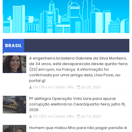
BRASIL
A engenheira brasileira Gabriele da Silva Monteiro,
de 34 anos, está desaparecida desde quinta-feira
(23) em Lyon, na França. A informação foi
confirmada por uma amiga dela, Lívia Possi, ao
portal g1.
De Olho na Cidade 24hs
Jul 28, 2026
PF deflagra Operação Voto Livre para apurar
corrupção eleitoral no Cearáquarta-feira, julho 15,
2026
De Olho na Cidade 24hs
Jul 16, 2026
Homem que matou filho para não pagar pensão é