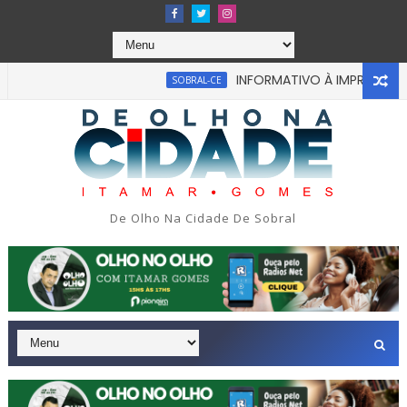
INFORMATIVO À IMPRENSA
SOBRAL-CE
C
ou em tragédia na tarde da última segunda-feira 13/07/2026 n
De Olho Na Cidade De Sobral