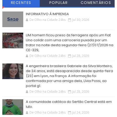
RECENTES
POPULAR
COMENTÁRIOS
INFORMATIVO À IMPRENSA
De Olho na Cidade 24hs
Jul 30, 2026
UM homem ficou preso às ferragens após um Fiat
Uno colidir com uma carroceria puxada por um
trator na noite desta segunda-feira (27/07/2026 na
CE-329,
De Olho na Cidade 24hs
Jul 28, 2026
A engenheira brasileira Gabriele da Silva Monteiro,
de 34 anos, está desaparecida desde quinta-feira
(23) em Lyon, na França. A informação foi
confirmada por uma amiga dela, Lívia Possi, ao
portal g1.
De Olho na Cidade 24hs
Jul 28, 2026
A comunidade católica do Sertão Central está em
luto.
De Olho na Cidade 24hs
Jul 24, 2026