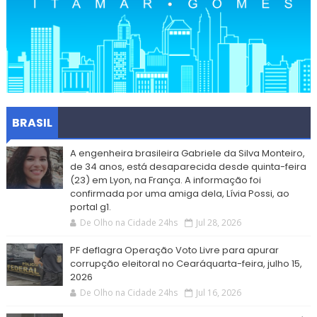
BRASIL
A engenheira brasileira Gabriele da Silva Monteiro,
de 34 anos, está desaparecida desde quinta-feira
(23) em Lyon, na França. A informação foi
confirmada por uma amiga dela, Lívia Possi, ao
portal g1.
De Olho na Cidade 24hs
Jul 28, 2026
PF deflagra Operação Voto Livre para apurar
corrupção eleitoral no Cearáquarta-feira, julho 15,
2026
De Olho na Cidade 24hs
Jul 16, 2026