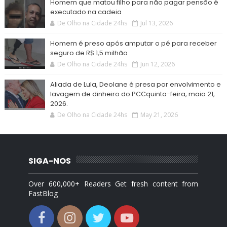
Homem que matou filho para não pagar pensão é
executado na cadeia
De Olho na Cidade 24hs
Jul 13, 2026
Homem é preso após amputar o pé para receber
seguro de R$ 1,5 milhão
De Olho na Cidade 24hs
Jun 12, 2026
Aliada de Lula, Deolane é presa por envolvimento e
lavagem de dinheiro do PCCquinta-feira, maio 21,
2026.
De Olho na Cidade 24hs
May 21, 2026
SIGA-NOS
Over 600,000+ Readers Get fresh content from
FastBlog