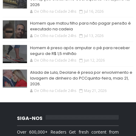
2026
De Olho na Cidade 24hs
Jul 16, 2026
Homem que matou filho para não pagar pensão é
executado na cadeia
De Olho na Cidade 24hs
Jul 13, 2026
Homem é preso após amputar o pé para receber
seguro de R$ 1,5 milhão
De Olho na Cidade 24hs
Jun 12, 2026
Aliada de Lula, Deolane é presa por envolvimento e
lavagem de dinheiro do PCCquinta-feira, maio 21,
2026.
De Olho na Cidade 24hs
May 21, 2026
SIGA-NOS
Over 600,000+ Readers Get fresh content from