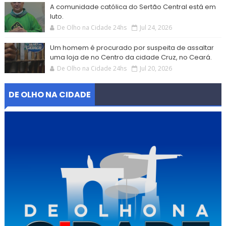
A comunidade católica do Sertão Central está em
luto.
De Olho na Cidade 24hs
Jul 24, 2026
Um homem é procurado por suspeita de assaltar
uma loja de no Centro da cidade Cruz, no Ceará.
De Olho na Cidade 24hs
Jul 20, 2026
DE OLHO NA CIDADE