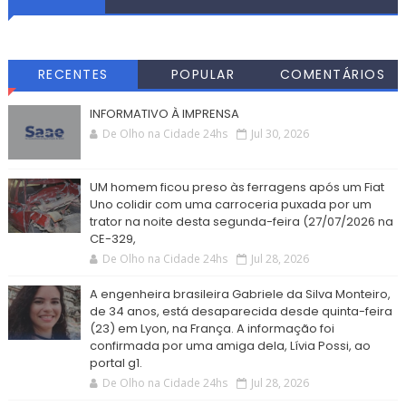
RECENTES
POPULAR
COMENTÁRIOS
INFORMATIVO À IMPRENSA
De Olho na Cidade 24hs
Jul 30, 2026
UM homem ficou preso às ferragens após um Fiat
Uno colidir com uma carroceria puxada por um
trator na noite desta segunda-feira (27/07/2026 na
CE-329,
De Olho na Cidade 24hs
Jul 28, 2026
A engenheira brasileira Gabriele da Silva Monteiro,
de 34 anos, está desaparecida desde quinta-feira
(23) em Lyon, na França. A informação foi
confirmada por uma amiga dela, Lívia Possi, ao
portal g1.
De Olho na Cidade 24hs
Jul 28, 2026