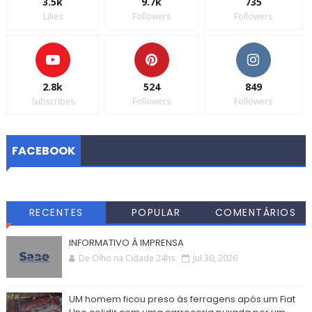
3.5k
9.7k
735
Likes
Followers
Followers
2.8k
524
849
Subscribes
Followers
Followers
FACEBOOK
RECENTES
POPULAR
COMENTÁRIOS
INFORMATIVO À IMPRENSA
De Olho na Cidade 24hs
Jul 30, 2026
UM homem ficou preso às ferragens após um Fiat