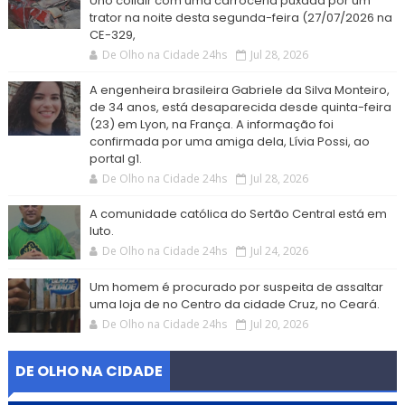
Uno colidir com uma carroceria puxada por um
trator na noite desta segunda-feira (27/07/2026 na
CE-329,
De Olho na Cidade 24hs
Jul 28, 2026
A engenheira brasileira Gabriele da Silva Monteiro,
de 34 anos, está desaparecida desde quinta-feira
(23) em Lyon, na França. A informação foi
confirmada por uma amiga dela, Lívia Possi, ao
portal g1.
De Olho na Cidade 24hs
Jul 28, 2026
A comunidade católica do Sertão Central está em
luto.
De Olho na Cidade 24hs
Jul 24, 2026
Um homem é procurado por suspeita de assaltar
uma loja de no Centro da cidade Cruz, no Ceará.
De Olho na Cidade 24hs
Jul 20, 2026
DE OLHO NA CIDADE