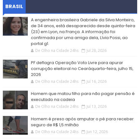
BRASIL
A engenheira brasileira Gabriele da Silva Monteiro,
de 34 anos, está desaparecida desde quinta-feira
(23) em Lyon, na França. A informação foi
confirmada por uma amiga dela, Lívia Possi, ao
portal g1.
De Olho na Cidade 24hs
Jul 28, 2026
PF deflagra Operação Voto Livre para apurar
corrupção eleitoral no Cearáquarta-feira, julho 15,
2026
De Olho na Cidade 24hs
Jul 16, 2026
Homem que matou filho para não pagar pensão é
executado na cadeia
De Olho na Cidade 24hs
Jul 13, 2026
Homem é preso após amputar o pé para receber
seguro de R$ 1,5 milhão
De Olho na Cidade 24hs
Jun 12, 2026