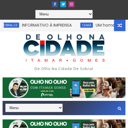
INFORMATIVO À IMPRENSA
UM homem ficou pres
AL-CE
CEARÁ
Uma simulação de assalto acabou em tragédia na tarde 
PAULO
De Olho Na Cidade De Sobral