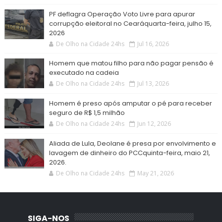
PF deflagra Operação Voto Livre para apurar
corrupção eleitoral no Cearáquarta-feira, julho 15,
2026
De Olho na Cidade 24hs
Jul 16, 2026
Homem que matou filho para não pagar pensão é
executado na cadeia
De Olho na Cidade 24hs
Jul 13, 2026
Homem é preso após amputar o pé para receber
seguro de R$ 1,5 milhão
De Olho na Cidade 24hs
Jun 12, 2026
Aliada de Lula, Deolane é presa por envolvimento e
lavagem de dinheiro do PCCquinta-feira, maio 21,
2026.
De Olho na Cidade 24hs
May 21, 2026
SIGA-NOS