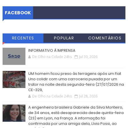
FACEBOOK
RECENTES
POPULAR
COMENTÁRIOS
INFORMATIVO À IMPRENSA
De Olho na Cidade 24hs
Jul 30, 2026
UM homem ficou preso às ferragens após um Fiat
Uno colidir com uma carroceria puxada por um
trator na noite desta segunda-feira (27/07/2026 na
CE-329,
De Olho na Cidade 24hs
Jul 28, 2026
A engenheira brasileira Gabriele da Silva Monteiro,
de 34 anos, está desaparecida desde quinta-feira
(23) em Lyon, na França. A informação foi
confirmada por uma amiga dela, Lívia Possi, ao