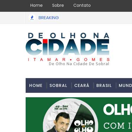
Home
Sobre
Contato
BREAKING
Uma simulação de assalto acabou em tragédia na tarde
O PAULO
De Olho Na Cidade De Sobral
HOME
SOBRAL
CEARÁ
BRASIL
MUN