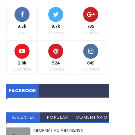
3.5k
9.7k
735
Likes
Followers
Followers
2.8k
524
849
Subscribes
Followers
Followers
FACEBOOK
RECENTES
POPULAR
COMENTÁRIO
S
INFORMATIVO À IMPRENSA