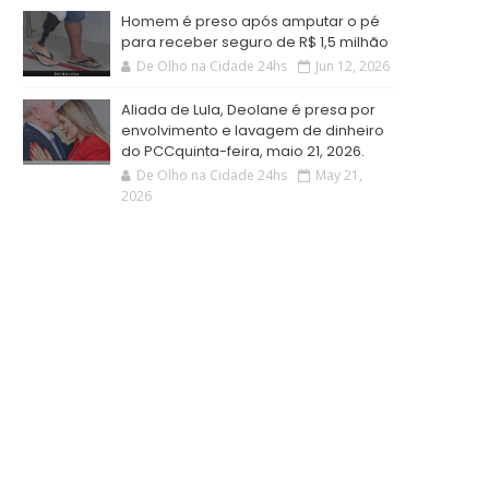
Homem é preso após amputar o pé
para receber seguro de R$ 1,5 milhão
De Olho na Cidade 24hs
Jun 12, 2026
Aliada de Lula, Deolane é presa por
envolvimento e lavagem de dinheiro
do PCCquinta-feira, maio 21, 2026.
De Olho na Cidade 24hs
May 21,
2026