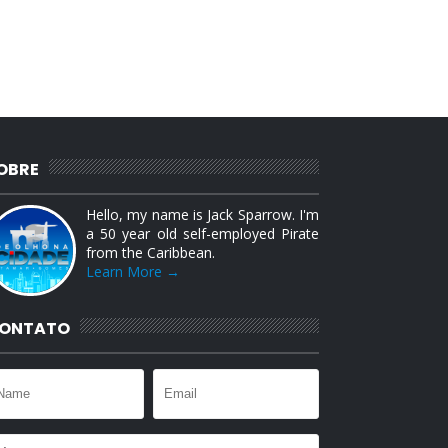
OBRE
Hello, my name is Jack Sparrow. I'm
a 50 year old self-employed Pirate
from the Caribbean.
Learn More →
ONTATO