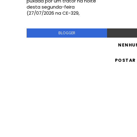
puxada por um trator na noite
desta segunda-feira
(27/07/2026 na CE-329,
BLOGGER
NENHU
POSTAR