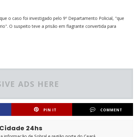
que o caso foi investigado pelo 9º Departamento Policial, "que
rio". O suspeito teve a prisão em flagrante convertida para
IVE ADS HERE
PIN IT
COMMENT
 Cidade 24hs
ta informação de Sobral e região norte do Ceará