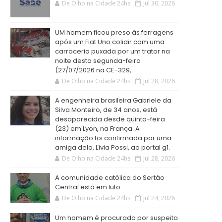
De Olho na Cidade 24hs
Jul 30, 2026
UM homem ficou preso às ferragens
após um Fiat Uno colidir com uma
carroceria puxada por um trator na
noite desta segunda-feira
(27/07/2026 na CE-329,
De Olho na Cidade 24hs
Jul 28, 2026
A engenheira brasileira Gabriele da
Silva Monteiro, de 34 anos, está
desaparecida desde quinta-feira
(23) em Lyon, na França. A
informação foi confirmada por uma
amiga dela, Lívia Possi, ao portal g1.
De Olho na Cidade 24hs
Jul 28, 2026
A comunidade católica do Sertão
Central está em luto.
De Olho na Cidade 24hs
Jul 24, 2026
Um homem é procurado por suspeita