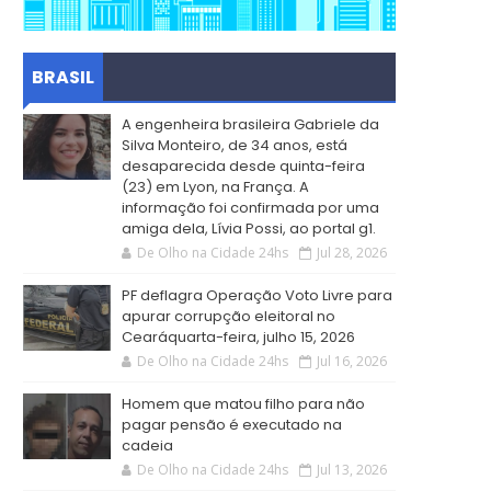
BRASIL
A engenheira brasileira Gabriele da
Silva Monteiro, de 34 anos, está
desaparecida desde quinta-feira
(23) em Lyon, na França. A
informação foi confirmada por uma
amiga dela, Lívia Possi, ao portal g1.
De Olho na Cidade 24hs
Jul 28, 2026
PF deflagra Operação Voto Livre para
apurar corrupção eleitoral no
Cearáquarta-feira, julho 15, 2026
De Olho na Cidade 24hs
Jul 16, 2026
Homem que matou filho para não
pagar pensão é executado na
cadeia
De Olho na Cidade 24hs
Jul 13, 2026