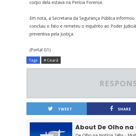
corpo dela estava na Perícia Forense.
Em nota, a Secretaria da Segurança Pública informou 
concluiu o fato e remeteu o inquérito ao Poder Judiciá
preventiva pela Justiça.
(Portal G1)
Tags
# Ceará
RESPONS
TWEET
SHARE
About De Olho na
De Olho na Notícia 24hs - Mui