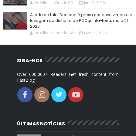
De Olho na Cidade 24hs
Jun 12, 2026
Aliada de Lula, Deolane é presa por envolvimento e
lavagem de dinheiro do PCCquinta-feira, maio 21,
2026.
De Olho na Cidade 24hs
May 21, 2026
SIGA-NOS
Over 600,000+ Readers Get fresh content from
FastBlog
ÚLTIMAS NOTÍCIAS