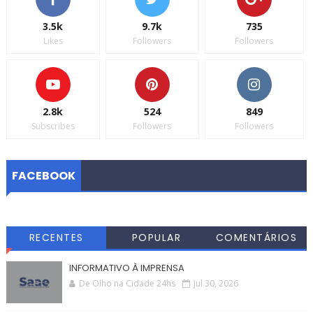
3.5k
9.7k
735
Likes
Followers
Followers
2.8k
524
849
Subscribes
Followers
Followers
FACEBOOK
RECENTES
POPULAR
COMENTÁRIOS
INFORMATIVO À IMPRENSA
De Olho na Cidade 24hs
Jul 30, 2026