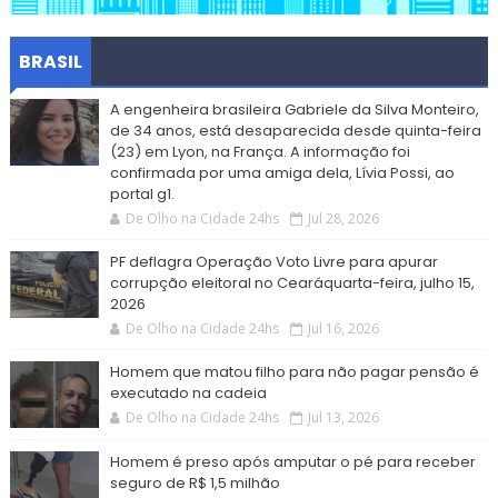
BRASIL
A engenheira brasileira Gabriele da Silva Monteiro,
de 34 anos, está desaparecida desde quinta-feira
(23) em Lyon, na França. A informação foi
confirmada por uma amiga dela, Lívia Possi, ao
portal g1.
De Olho na Cidade 24hs
Jul 28, 2026
PF deflagra Operação Voto Livre para apurar
corrupção eleitoral no Cearáquarta-feira, julho 15,
2026
De Olho na Cidade 24hs
Jul 16, 2026
Homem que matou filho para não pagar pensão é
executado na cadeia
De Olho na Cidade 24hs
Jul 13, 2026
Homem é preso após amputar o pé para receber
seguro de R$ 1,5 milhão