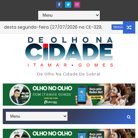
sta segunda-feira (27/07/2026 na CE-329,
A engenhe
BRASIL
mba, na Zona Leste de São Paulo.
INFORMATIVO À
SOBRAL-CE
De Olho Na Cidade De Sobral