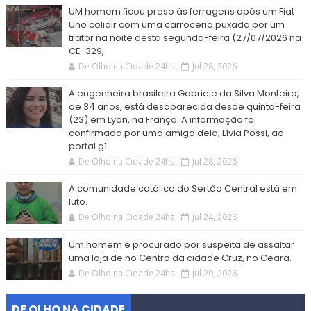
UM homem ficou preso às ferragens após um Fiat
Uno colidir com uma carroceria puxada por um
trator na noite desta segunda-feira (27/07/2026 na
CE-329,
De Olho na Cidade 24hs
Jul 28, 2026
A engenheira brasileira Gabriele da Silva Monteiro,
de 34 anos, está desaparecida desde quinta-feira
(23) em Lyon, na França. A informação foi
confirmada por uma amiga dela, Lívia Possi, ao
portal g1.
De Olho na Cidade 24hs
Jul 28, 2026
A comunidade católica do Sertão Central está em
luto.
De Olho na Cidade 24hs
Jul 24, 2026
Um homem é procurado por suspeita de assaltar
uma loja de no Centro da cidade Cruz, no Ceará.
De Olho na Cidade 24hs
Jul 20, 2026
DE OLHO NA CIDADE