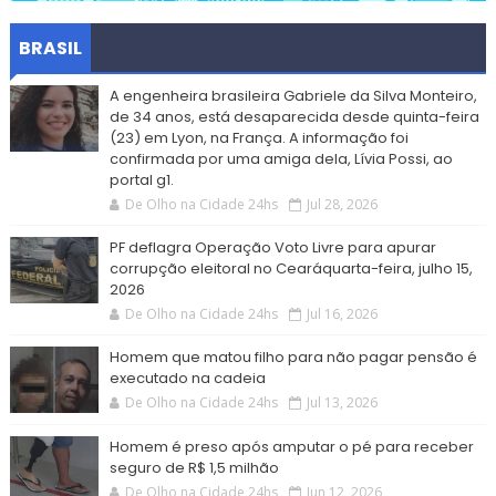
BRASIL
A engenheira brasileira Gabriele da Silva Monteiro,
de 34 anos, está desaparecida desde quinta-feira
(23) em Lyon, na França. A informação foi
confirmada por uma amiga dela, Lívia Possi, ao
portal g1.
De Olho na Cidade 24hs
Jul 28, 2026
PF deflagra Operação Voto Livre para apurar
corrupção eleitoral no Cearáquarta-feira, julho 15,
2026
De Olho na Cidade 24hs
Jul 16, 2026
Homem que matou filho para não pagar pensão é
executado na cadeia
De Olho na Cidade 24hs
Jul 13, 2026
Homem é preso após amputar o pé para receber
seguro de R$ 1,5 milhão
De Olho na Cidade 24hs
Jun 12, 2026