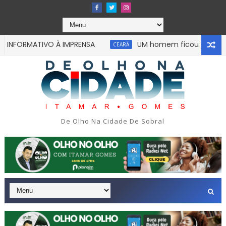
FORMATIVO À IMPRENSA
UM homem ficou preso às ferr
CEARÁ
De Olho Na Cidade De Sobral