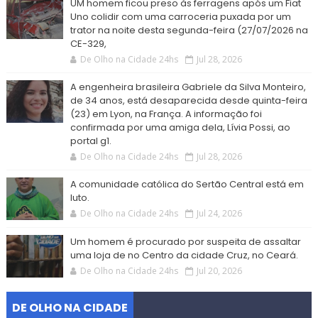
UM homem ficou preso às ferragens após um Fiat
Uno colidir com uma carroceria puxada por um
trator na noite desta segunda-feira (27/07/2026 na
CE-329,
De Olho na Cidade 24hs
Jul 28, 2026
A engenheira brasileira Gabriele da Silva Monteiro,
de 34 anos, está desaparecida desde quinta-feira
(23) em Lyon, na França. A informação foi
confirmada por uma amiga dela, Lívia Possi, ao
portal g1.
De Olho na Cidade 24hs
Jul 28, 2026
A comunidade católica do Sertão Central está em
luto.
De Olho na Cidade 24hs
Jul 24, 2026
Um homem é procurado por suspeita de assaltar
uma loja de no Centro da cidade Cruz, no Ceará.
De Olho na Cidade 24hs
Jul 20, 2026
DE OLHO NA CIDADE