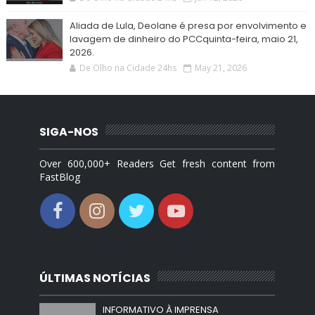
Aliada de Lula, Deolane é presa por envolvimento e
lavagem de dinheiro do PCCquinta-feira, maio 21,
2026.
De Olho na Cidade 24hs
May 21, 2026
SIGA-NOS
Over 600,000+ Readers Get fresh content from
FastBlog
ÚLTIMAS NOTÍCIAS
INFORMATIVO À IMPRENSA