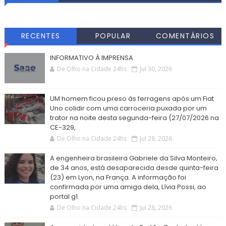
RECENTES
POPULAR
COMENTÁRIOS
INFORMATIVO À IMPRENSA
De Olho na Cidade 24hs
Jul 30, 2026
UM homem ficou preso às ferragens após um Fiat
Uno colidir com uma carroceria puxada por um
trator na noite desta segunda-feira (27/07/2026 na
CE-329,
De Olho na Cidade 24hs
Jul 28, 2026
A engenheira brasileira Gabriele da Silva Monteiro,
de 34 anos, está desaparecida desde quinta-feira
(23) em Lyon, na França. A informação foi
confirmada por uma amiga dela, Lívia Possi, ao
portal g1.
De Olho na Cidade 24hs
Jul 28, 2026