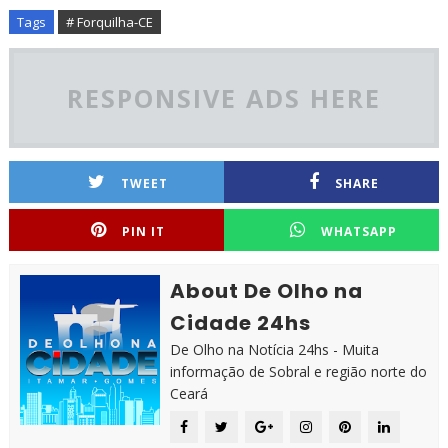
Tags
# Forquilha-CE
RESPONSIVE ADS HERE
TWEET
SHARE
PIN IT
WHATSAPP
About De Olho na
Cidade 24hs
De Olho na Notícia 24hs - Muita
informação de Sobral e região norte do
Ceará