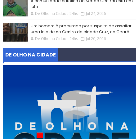
A comunidade católica do Sertão Central está em
luto.
De Olho na Cidade 24hs
Jul 24, 2026
Um homem é procurado por suspeita de assaltar
uma loja de no Centro da cidade Cruz, no Ceará.
De Olho na Cidade 24hs
Jul 20, 2026
DE OLHO NA CIDADE