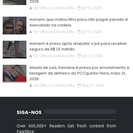
2026
De Olho na Cidade 24hs
Jul 16, 2026
Homem que matou filho para não pagar pensão é
executado na cadeia
De Olho na Cidade 24hs
Jul 13, 2026
Homem é preso após amputar o pé para receber
seguro de R$ 1,5 milhão
De Olho na Cidade 24hs
Jun 12, 2026
Aliada de Lula, Deolane é presa por envolvimento e
lavagem de dinheiro do PCCquinta-feira, maio 21,
2026.
De Olho na Cidade 24hs
May 21, 2026
SIGA-NOS
Over 600,000+ Readers Get fresh content from
FastBlog