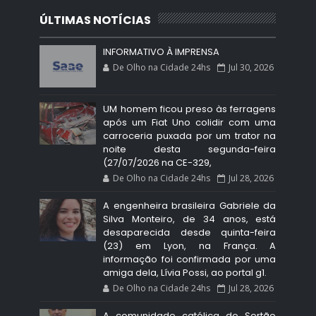
ÚLTIMAS NOTÍCIAS
INFORMATIVO À IMPRENSA
De Olho na Cidade 24hs
Jul 30, 2026
UM homem ficou preso às ferragens
após um Fiat Uno colidir com uma
carroceria puxada por um trator na
noite desta segunda-feira
(27/07/2026 na CE-329,
De Olho na Cidade 24hs
Jul 28, 2026
A engenheira brasileira Gabriele da
Silva Monteiro, de 34 anos, está
desaparecida desde quinta-feira
(23) em Lyon, na França. A
informação foi confirmada por uma
amiga dela, Lívia Possi, ao portal g1.
De Olho na Cidade 24hs
Jul 28, 2026
A comunidade católica do Sertão