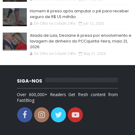
Homem é preso após amputar o pé para receber
seguro de R$ 1,5 milhão
De Olho na Cidade 24hs
Jun 12, 2026
Aliada de Lula, Deolane é presa por envolvimento e
lavagem de dinheiro do PCCquinta-feira, maio 21,
2026.
De Olho na Cidade 24hs
May 21, 2026
SIGA-NOS
Over 600,000+ Readers Get fresh content from
FastBlog