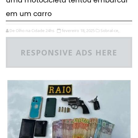
uma motocicleta tentou embarcar
em um carro
De Olho na Cidade 24hs
fevereiro 18, 2025
Sobral-ce,
RESPONSIVE ADS HERE