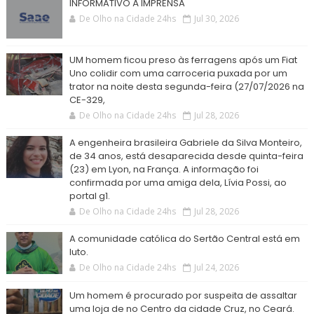
INFORMATIVO À IMPRENSA
De Olho na Cidade 24hs
Jul 30, 2026
UM homem ficou preso às ferragens após um Fiat
Uno colidir com uma carroceria puxada por um
trator na noite desta segunda-feira (27/07/2026 na
CE-329,
De Olho na Cidade 24hs
Jul 28, 2026
A engenheira brasileira Gabriele da Silva Monteiro,
de 34 anos, está desaparecida desde quinta-feira
(23) em Lyon, na França. A informação foi
confirmada por uma amiga dela, Lívia Possi, ao
portal g1.
De Olho na Cidade 24hs
Jul 28, 2026
A comunidade católica do Sertão Central está em
luto.
De Olho na Cidade 24hs
Jul 24, 2026
Um homem é procurado por suspeita de assaltar
uma loja de no Centro da cidade Cruz, no Ceará.