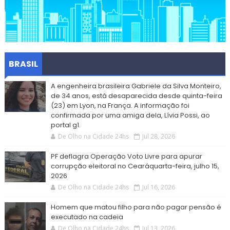
BRASIL
A engenheira brasileira Gabriele da Silva Monteiro,
de 34 anos, está desaparecida desde quinta-feira
(23) em Lyon, na França. A informação foi
confirmada por uma amiga dela, Lívia Possi, ao
portal g1.
De Olho na Cidade 24hs
Jul 28, 2026
PF deflagra Operação Voto Livre para apurar
corrupção eleitoral no Cearáquarta-feira, julho 15,
2026
De Olho na Cidade 24hs
Jul 16, 2026
Homem que matou filho para não pagar pensão é
executado na cadeia
De Olho na Cidade 24hs
Jul 13, 2026