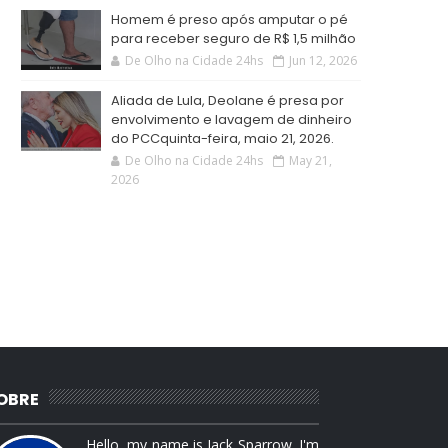
Homem é preso após amputar o pé
para receber seguro de R$ 1,5 milhão
De Olho na Cidade 24hs
Jun 12, 2026
Aliada de Lula, Deolane é presa por
envolvimento e lavagem de dinheiro
do PCCquinta-feira, maio 21, 2026.
De Olho na Cidade 24hs
May 21,
2026
OBRE
Hello, my name is Jack Sparrow. I'm