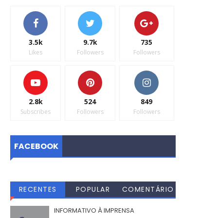
3.5k
9.7k
735
Likes
Followers
Followers
2.8k
524
849
Subscribes
Followers
Followers
FACEBOOK
RECENTES
POPULAR
COMENTÁRIO
S
INFORMATIVO À IMPRENSA