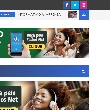
INFORMATIVO À IMPRENSA
UM homem ficou 
CE
CEARÁ