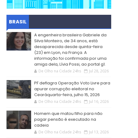
BRASIL
A engenheira brasileira Gabriele da
Silva Monteiro, de 34 anos, está
desaparecida desde quinta-feira
(23) em Lyon, na França. A
informação foi confirmada por uma
amiga dela, Lívia Possi, ao portal g1.
De Olho na Cidade 24hs
Jul 28, 2026
PF deflagra Operação Voto Livre para
apurar corrupção eleitoral no
Cearáquarta-feira, julho 15, 2026
De Olho na Cidade 24hs
Jul 16, 2026
Homem que matou filho para não
pagar pensão é executado na
cadeia
De Olho na Cidade 24hs
Jul 13, 2026