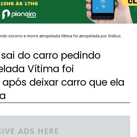
indo socorro e morre atropelada Vítima foi atropelada por ônibus
 sai do carro pedindo
elada Vítima foi
 após deixar carro que ela
da
IVE ADS HERE