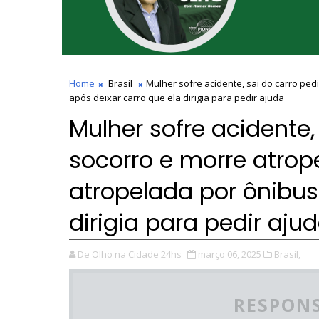
Home
Brasil
Mulher sofre acidente, sai do carro ped
após deixar carro que ela dirigia para pedir ajuda
Mulher sofre acidente,
socorro e morre atrop
atropelada por ônibus
dirigia para pedir aju
De Olho na Cidade 24hs
março 06, 2025
Brasil,
RESPONS