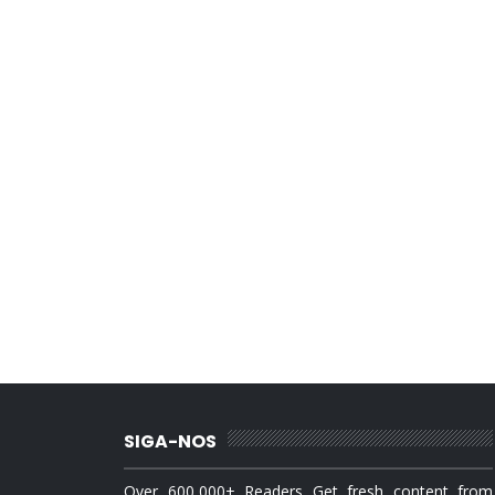
SIGA-NOS
Over 600,000+ Readers Get fresh content from