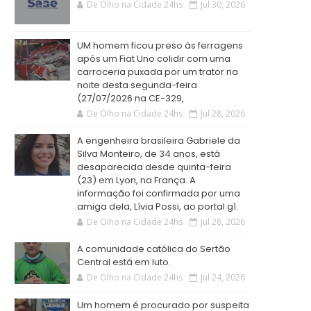
De Olho na Cidade 24hs
Jul 30, 2026
UM homem ficou preso às ferragens
após um Fiat Uno colidir com uma
carroceria puxada por um trator na
noite desta segunda-feira
(27/07/2026 na CE-329,
De Olho na Cidade 24hs
Jul 28, 2026
A engenheira brasileira Gabriele da
Silva Monteiro, de 34 anos, está
desaparecida desde quinta-feira
(23) em Lyon, na França. A
informação foi confirmada por uma
amiga dela, Lívia Possi, ao portal g1.
De Olho na Cidade 24hs
Jul 28, 2026
A comunidade católica do Sertão
Central está em luto.
De Olho na Cidade 24hs
Jul 24, 2026
Um homem é procurado por suspeita