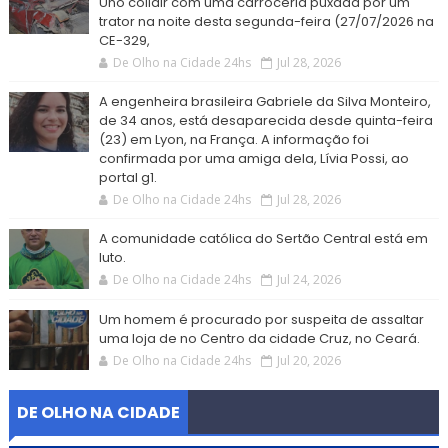
Uno colidir com uma carroceria puxada por um
trator na noite desta segunda-feira (27/07/2026 na
CE-329,
De Olho na Cidade 24hs
Jul 28, 2026
A engenheira brasileira Gabriele da Silva Monteiro,
de 34 anos, está desaparecida desde quinta-feira
(23) em Lyon, na França. A informação foi
confirmada por uma amiga dela, Lívia Possi, ao
portal g1.
De Olho na Cidade 24hs
Jul 28, 2026
A comunidade católica do Sertão Central está em
luto.
De Olho na Cidade 24hs
Jul 24, 2026
Um homem é procurado por suspeita de assaltar
uma loja de no Centro da cidade Cruz, no Ceará.
De Olho na Cidade 24hs
Jul 20, 2026
DE OLHO NA CIDADE