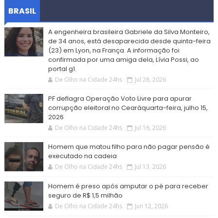
BRASIL
A engenheira brasileira Gabriele da Silva Monteiro,
de 34 anos, está desaparecida desde quinta-feira
(23) em Lyon, na França. A informação foi
confirmada por uma amiga dela, Lívia Possi, ao
portal g1.
De Olho na Cidade 24hs
Jul 28, 2026
PF deflagra Operação Voto Livre para apurar
corrupção eleitoral no Cearáquarta-feira, julho 15,
2026
De Olho na Cidade 24hs
Jul 16, 2026
Homem que matou filho para não pagar pensão é
executado na cadeia
De Olho na Cidade 24hs
Jul 13, 2026
Homem é preso após amputar o pé para receber
seguro de R$ 1,5 milhão
De Olho na Cidade 24hs
Jun 12, 2026