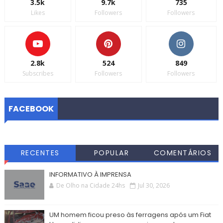
3.5k
9.7k
735
Likes
Followers
Followers
2.8k
524
849
Subscribes
Followers
Followers
FACEBOOK
RECENTES
POPULAR
COMENTÁRIOS
INFORMATIVO À IMPRENSA
De Olho na Cidade 24hs
Jul 30, 2026
UM homem ficou preso às ferragens após um Fiat