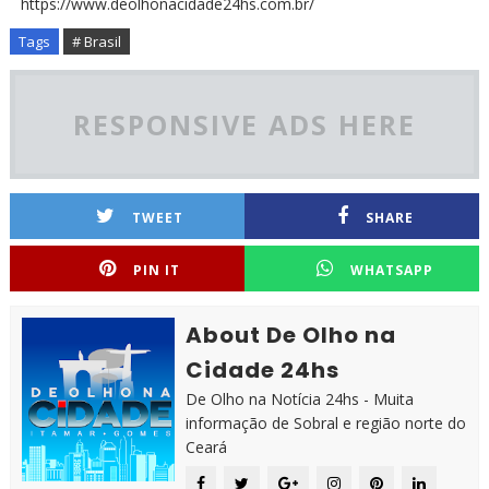
https://www.deolhonacidade24hs.com.br/
Tags
# Brasil
RESPONSIVE ADS HERE
TWEET
SHARE
PIN IT
WHATSAPP
About De Olho na
Cidade 24hs
De Olho na Notícia 24hs - Muita
informação de Sobral e região norte do
Ceará