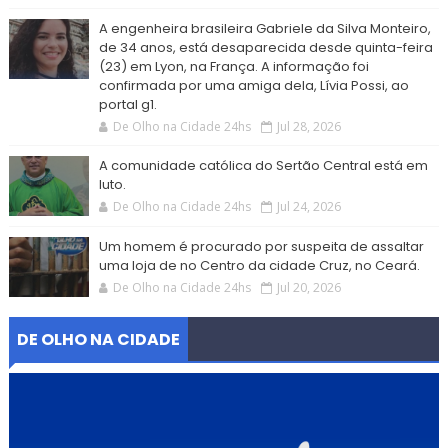
A engenheira brasileira Gabriele da Silva Monteiro,
de 34 anos, está desaparecida desde quinta-feira
(23) em Lyon, na França. A informação foi
confirmada por uma amiga dela, Lívia Possi, ao
portal g1.
De Olho na Cidade 24hs
Jul 28, 2026
A comunidade católica do Sertão Central está em
luto.
De Olho na Cidade 24hs
Jul 24, 2026
Um homem é procurado por suspeita de assaltar
uma loja de no Centro da cidade Cruz, no Ceará.
De Olho na Cidade 24hs
Jul 20, 2026
DE OLHO NA CIDADE