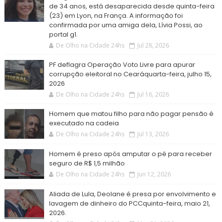
de 34 anos, está desaparecida desde quinta-feira
(23) em Lyon, na França. A informação foi
confirmada por uma amiga dela, Lívia Possi, ao
portal g1.
De Olho na Cidade 24hs
Jul 28, 2026
PF deflagra Operação Voto Livre para apurar
corrupção eleitoral no Cearáquarta-feira, julho 15,
2026
De Olho na Cidade 24hs
Jul 16, 2026
Homem que matou filho para não pagar pensão é
executado na cadeia
De Olho na Cidade 24hs
Jul 13, 2026
Homem é preso após amputar o pé para receber
seguro de R$ 1,5 milhão
De Olho na Cidade 24hs
Jun 12, 2026
Aliada de Lula, Deolane é presa por envolvimento e
lavagem de dinheiro do PCCquinta-feira, maio 21,
2026.