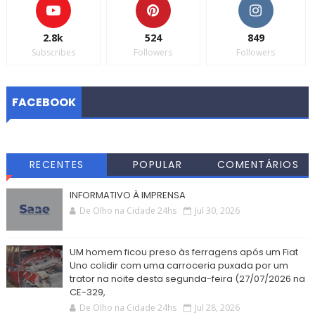
2.8k
524
849
Subscribes
Followers
Followers
FACEBOOK
RECENTES
POPULAR
COMENTÁRIOS
INFORMATIVO À IMPRENSA
De Olho na Cidade 24hs
Jul 30, 2026
UM homem ficou preso às ferragens após um Fiat
Uno colidir com uma carroceria puxada por um
trator na noite desta segunda-feira (27/07/2026 na
CE-329,
De Olho na Cidade 24hs
Jul 28, 2026