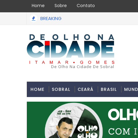
Home
Sobre
Contato
BREAKING
acabou em tragédia na tarde da última segunda-feira 13/07/2
De Olho Na Cidade De Sobral
HOME
SOBRAL
CEARÁ
BRASIL
MUN