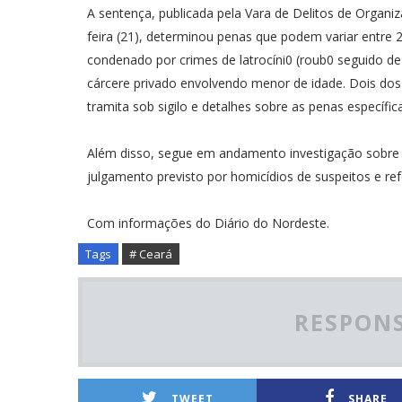
A sentença, publicada pela Vara de Delitos de Organiz
feira (21), determinou penas que podem variar entre 
condenado por crimes de latrocíni0 (roub0 seguido de
cárcere privado envolvendo menor de idade. Dois dos
tramita sob sigilo e detalhes sobre as penas específi
Além disso, segue em andamento investigação sobre a
julgamento previsto por homicídios de suspeitos e r
Com informações do Diário do Nordeste.
Tags
# Ceará
RESPONS
TWEET
SHARE