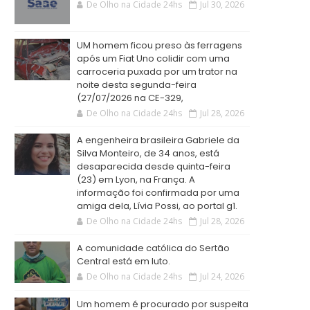
De Olho na Cidade 24hs
Jul 30, 2026
UM homem ficou preso às ferragens
após um Fiat Uno colidir com uma
carroceria puxada por um trator na
noite desta segunda-feira
(27/07/2026 na CE-329,
De Olho na Cidade 24hs
Jul 28, 2026
A engenheira brasileira Gabriele da
Silva Monteiro, de 34 anos, está
desaparecida desde quinta-feira
(23) em Lyon, na França. A
informação foi confirmada por uma
amiga dela, Lívia Possi, ao portal g1.
De Olho na Cidade 24hs
Jul 28, 2026
A comunidade católica do Sertão
Central está em luto.
De Olho na Cidade 24hs
Jul 24, 2026
Um homem é procurado por suspeita