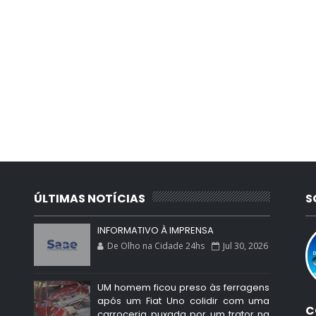
ÚLTIMAS NOTÍCIAS
S
INFORMATIVO À IMPRENSA
De Olho na Cidade 24hs
Jul 30, 2026
UM homem ficou preso às ferragens
após um Fiat Uno colidir com uma
C
carroceria puxada por um trator na