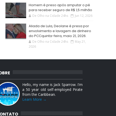
Homem é preso após amputar o pé
para receber seguro de R$ 1,5 milhão
De Olho na Cidade 24hs
Jun 12, 2026
Aliada de Lula, Deolane é presa por
envolvimento e lavagem de dinheiro
do PCCquinta-feira, maio 21, 2026.
De Olho na Cidade 24hs
May 21,
2026
OBRE
Hello, my name is Jack Sparrow. I'm
a 50 year old self-employed Pirate
from the Caribbean.
Learn More →
ONTATO