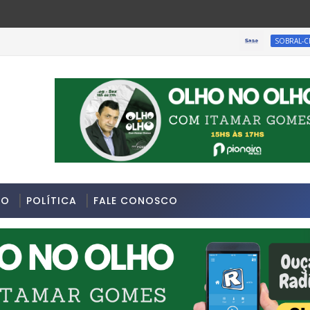
INF
SOBRAL-CE
026 na Avenida Sapopemba, na Zona Leste de São Paulo.
DO
POLÍTICA
FALE CONOSCO