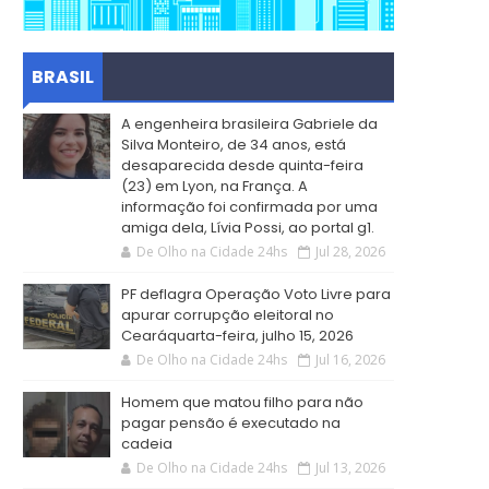
BRASIL
A engenheira brasileira Gabriele da
Silva Monteiro, de 34 anos, está
desaparecida desde quinta-feira
(23) em Lyon, na França. A
informação foi confirmada por uma
amiga dela, Lívia Possi, ao portal g1.
De Olho na Cidade 24hs
Jul 28, 2026
PF deflagra Operação Voto Livre para
apurar corrupção eleitoral no
Cearáquarta-feira, julho 15, 2026
De Olho na Cidade 24hs
Jul 16, 2026
Homem que matou filho para não
pagar pensão é executado na
cadeia
De Olho na Cidade 24hs
Jul 13, 2026