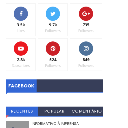
3.5k
9.7k
735
Likes
Followers
Followers
2.8k
524
849
Subscribes
Followers
Followers
FACEBOOK
RECENTES
POPULAR
COMENTÁRIO
S
INFORMATIVO À IMPRENSA