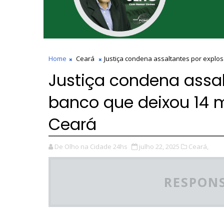
Home
Ceará
Justiça condena assaltantes por explo
Justiça condena assal
banco que deixou 14 m
Ceará
De Olho na Cidade 24hs
julho 22, 2025
Ceará,
RESPONS