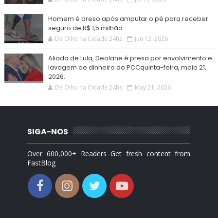
Homem é preso após amputar o pé para receber
seguro de R$ 1,5 milhão
De Olho na Cidade 24hs
Jun 12, 2026
Aliada de Lula, Deolane é presa por envolvimento e
lavagem de dinheiro do PCCquinta-feira, maio 21,
2026.
De Olho na Cidade 24hs
May 21, 2026
SIGA-NOS
Over 600,000+ Readers Get fresh content from
FastBlog