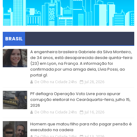
BRASIL
A engenheira brasileira Gabriele da Silva Monteiro,
de 34 anos, está desaparecida desde quinta-feira
(23) em Lyon, na França. A informação foi
confirmada por uma amiga dela, Lívia Possi, ao
portal g1.
De Olho na Cidade 24hs
Jul 28, 2026
PF deflagra Operação Voto Livre para apurar
corrupção eleitoral no Cearáquarta-feira, julho 15,
2026
De Olho na Cidade 24hs
Jul 16, 2026
Homem que matou filho para não pagar pensão é
executado na cadeia
De Olho na Cidade 24hs
Jul 13, 2026