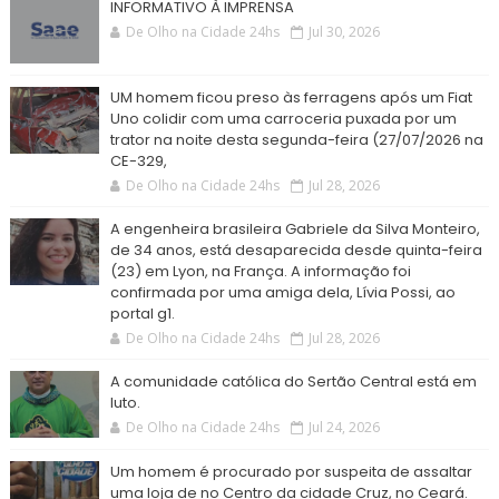
INFORMATIVO À IMPRENSA
De Olho na Cidade 24hs
Jul 30, 2026
UM homem ficou preso às ferragens após um Fiat
Uno colidir com uma carroceria puxada por um
trator na noite desta segunda-feira (27/07/2026 na
CE-329,
De Olho na Cidade 24hs
Jul 28, 2026
A engenheira brasileira Gabriele da Silva Monteiro,
de 34 anos, está desaparecida desde quinta-feira
(23) em Lyon, na França. A informação foi
confirmada por uma amiga dela, Lívia Possi, ao
portal g1.
De Olho na Cidade 24hs
Jul 28, 2026
A comunidade católica do Sertão Central está em
luto.
De Olho na Cidade 24hs
Jul 24, 2026
Um homem é procurado por suspeita de assaltar
uma loja de no Centro da cidade Cruz, no Ceará.