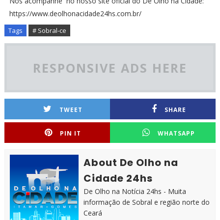
Nos acompanhe no nosso site oficial do De Olho na Cidade:
https://www.deolhonacidade24hs.com.br/
Tags
# Sobral-ce
RESPONSIVE ADS HERE
TWEET
SHARE
PIN IT
WHATSAPP
About De Olho na
Cidade 24hs
De Olho na Notícia 24hs - Muita
informação de Sobral e região norte do
Ceará