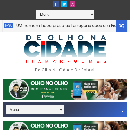
UM homem ficou preso às ferragens após um Fiat Uno colid
RÁ
De Olho Na Cidade De Sobral