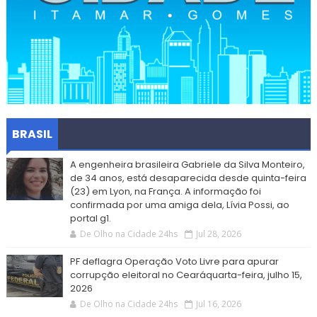
BRASIL
A engenheira brasileira Gabriele da Silva Monteiro,
de 34 anos, está desaparecida desde quinta-feira
(23) em Lyon, na França. A informação foi
confirmada por uma amiga dela, Lívia Possi, ao
portal g1.
De Olho na Cidade 24hs
Jul 28, 2026
PF deflagra Operação Voto Livre para apurar
corrupção eleitoral no Cearáquarta-feira, julho 15,
2026
De Olho na Cidade 24hs
Jul 16, 2026