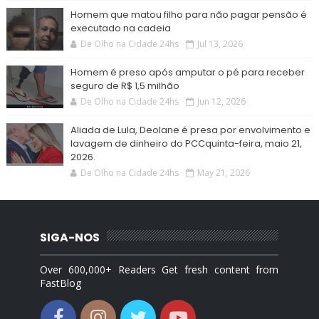
Homem que matou filho para não pagar pensão é
executado na cadeia
De Olho na Cidade 24hs
Jul 13, 2026
Homem é preso após amputar o pé para receber
seguro de R$ 1,5 milhão
De Olho na Cidade 24hs
Jun 12, 2026
Aliada de Lula, Deolane é presa por envolvimento e
lavagem de dinheiro do PCCquinta-feira, maio 21,
2026.
De Olho na Cidade 24hs
May 21, 2026
SIGA-NOS
Over 600,000+ Readers Get fresh content from
FastBlog