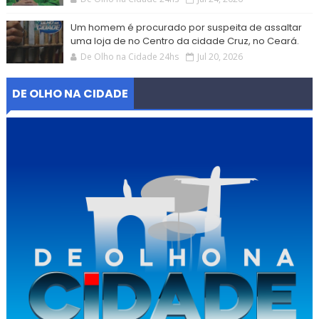
Um homem é procurado por suspeita de assaltar
uma loja de no Centro da cidade Cruz, no Ceará.
De Olho na Cidade 24hs
Jul 20, 2026
DE OLHO NA CIDADE