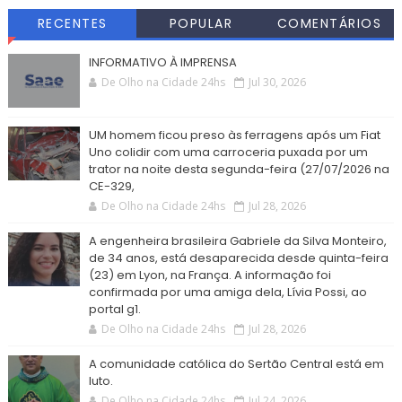
RECENTES
POPULAR
COMENTÁRIOS
INFORMATIVO À IMPRENSA
De Olho na Cidade 24hs
Jul 30, 2026
UM homem ficou preso às ferragens após um Fiat
Uno colidir com uma carroceria puxada por um
trator na noite desta segunda-feira (27/07/2026 na
CE-329,
De Olho na Cidade 24hs
Jul 28, 2026
A engenheira brasileira Gabriele da Silva Monteiro,
de 34 anos, está desaparecida desde quinta-feira
(23) em Lyon, na França. A informação foi
confirmada por uma amiga dela, Lívia Possi, ao
portal g1.
De Olho na Cidade 24hs
Jul 28, 2026
A comunidade católica do Sertão Central está em
luto.
De Olho na Cidade 24hs
Jul 24, 2026