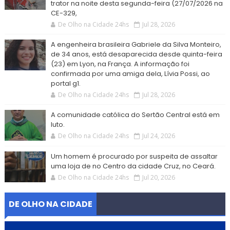
trator na noite desta segunda-feira (27/07/2026 na
CE-329,
De Olho na Cidade 24hs
Jul 28, 2026
A engenheira brasileira Gabriele da Silva Monteiro,
de 34 anos, está desaparecida desde quinta-feira
(23) em Lyon, na França. A informação foi
confirmada por uma amiga dela, Lívia Possi, ao
portal g1.
De Olho na Cidade 24hs
Jul 28, 2026
A comunidade católica do Sertão Central está em
luto.
De Olho na Cidade 24hs
Jul 24, 2026
Um homem é procurado por suspeita de assaltar
uma loja de no Centro da cidade Cruz, no Ceará.
De Olho na Cidade 24hs
Jul 20, 2026
DE OLHO NA CIDADE