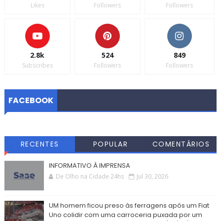
Likes
Followers
Followers
2.8k
524
849
Subscribes
Followers
Followers
FACEBOOK
RECENTES
POPULAR
COMENTÁRIOS
INFORMATIVO À IMPRENSA
De Olho na Cidade 24hs
Jul 30, 2026
UM homem ficou preso às ferragens após um Fiat
Uno colidir com uma carroceria puxada por um