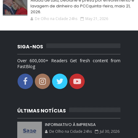
Aliada de Lula, Deolane é presa por envolvimento e
lavagem de dinheiro do PCCquinta-feira, maio 21,
2026.
De Olho na Cidade 24hs
May 21, 2026
SIGA-NOS
Over 600,000+ Readers Get fresh content from
FastBlog
ÚLTIMAS NOTÍCIAS
INFORMATIVO À IMPRENSA
De Olho na Cidade 24hs
Jul 30, 2026