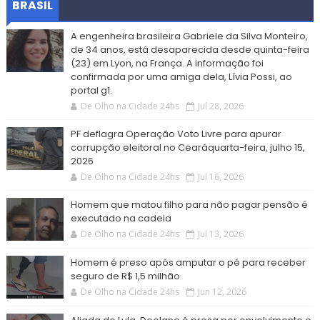
BRASIL
A engenheira brasileira Gabriele da Silva Monteiro,
de 34 anos, está desaparecida desde quinta-feira
(23) em Lyon, na França. A informação foi
confirmada por uma amiga dela, Lívia Possi, ao
portal g1.
De Olho na Cidade 24hs
Jul 28, 2026
PF deflagra Operação Voto Livre para apurar
corrupção eleitoral no Cearáquarta-feira, julho 15,
2026
De Olho na Cidade 24hs
Jul 16, 2026
Homem que matou filho para não pagar pensão é
executado na cadeia
De Olho na Cidade 24hs
Jul 13, 2026
Homem é preso após amputar o pé para receber
seguro de R$ 1,5 milhão
De Olho na Cidade 24hs
Jun 12, 2026