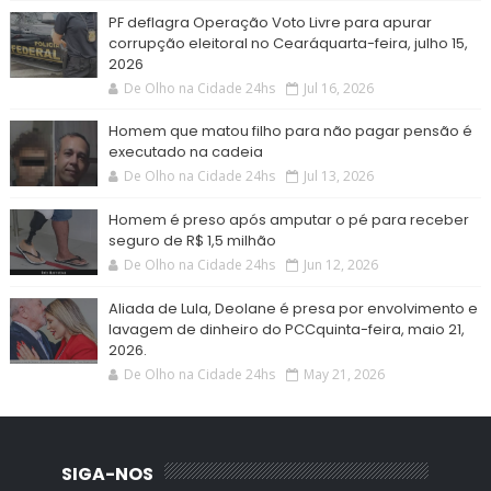
PF deflagra Operação Voto Livre para apurar
corrupção eleitoral no Cearáquarta-feira, julho 15,
2026
De Olho na Cidade 24hs
Jul 16, 2026
Homem que matou filho para não pagar pensão é
executado na cadeia
De Olho na Cidade 24hs
Jul 13, 2026
Homem é preso após amputar o pé para receber
seguro de R$ 1,5 milhão
De Olho na Cidade 24hs
Jun 12, 2026
Aliada de Lula, Deolane é presa por envolvimento e
lavagem de dinheiro do PCCquinta-feira, maio 21,
2026.
De Olho na Cidade 24hs
May 21, 2026
SIGA-NOS