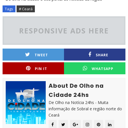
Tags
# Ceará
RESPONSIVE ADS HERE
TWEET
SHARE
PIN IT
WHATSAPP
About De Olho na
Cidade 24hs
De Olho na Notícia 24hs - Muita
informação de Sobral e região norte do
Ceará