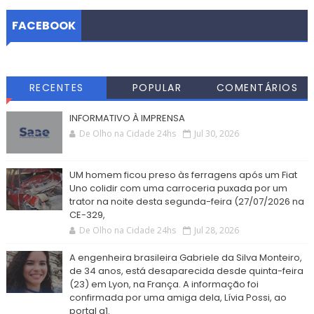
FACEBOOK
RECENTES
POPULAR
COMENTÁRIOS
INFORMATIVO À IMPRENSA
De Olho na Cidade 24hs
Jul 30, 2026
UM homem ficou preso às ferragens após um Fiat
Uno colidir com uma carroceria puxada por um
trator na noite desta segunda-feira (27/07/2026 na
CE-329,
De Olho na Cidade 24hs
Jul 28, 2026
A engenheira brasileira Gabriele da Silva Monteiro,
de 34 anos, está desaparecida desde quinta-feira
(23) em Lyon, na França. A informação foi
confirmada por uma amiga dela, Lívia Possi, ao
portal g1.