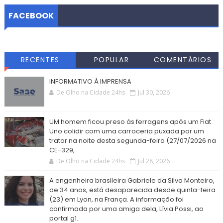
FACEBOOK
RECENTES
POPULAR
COMENTÁRIOS
INFORMATIVO À IMPRENSA
De Olho na Cidade 24hs
Jul 30, 2026
UM homem ficou preso às ferragens após um Fiat
Uno colidir com uma carroceria puxada por um
trator na noite desta segunda-feira (27/07/2026 na
CE-329,
De Olho na Cidade 24hs
Jul 28, 2026
A engenheira brasileira Gabriele da Silva Monteiro,
de 34 anos, está desaparecida desde quinta-feira
(23) em Lyon, na França. A informação foi
confirmada por uma amiga dela, Lívia Possi, ao
portal g1.