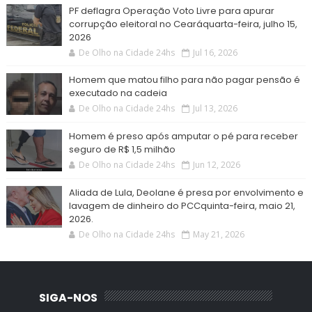
PF deflagra Operação Voto Livre para apurar
corrupção eleitoral no Cearáquarta-feira, julho 15,
2026
De Olho na Cidade 24hs
Jul 16, 2026
Homem que matou filho para não pagar pensão é
executado na cadeia
De Olho na Cidade 24hs
Jul 13, 2026
Homem é preso após amputar o pé para receber
seguro de R$ 1,5 milhão
De Olho na Cidade 24hs
Jun 12, 2026
Aliada de Lula, Deolane é presa por envolvimento e
lavagem de dinheiro do PCCquinta-feira, maio 21,
2026.
De Olho na Cidade 24hs
May 21, 2026
SIGA-NOS