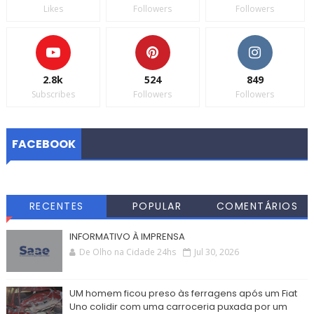
Likes
Followers
Followers
2.8k
524
849
Subscribes
Followers
Followers
FACEBOOK
RECENTES
POPULAR
COMENTÁRIOS
INFORMATIVO À IMPRENSA
De Olho na Cidade 24hs
Jul 30, 2026
UM homem ficou preso às ferragens após um Fiat
Uno colidir com uma carroceria puxada por um