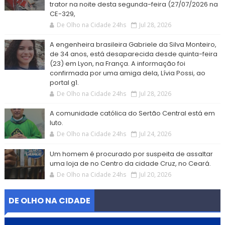
trator na noite desta segunda-feira (27/07/2026 na
CE-329,
De Olho na Cidade 24hs
Jul 28, 2026
A engenheira brasileira Gabriele da Silva Monteiro,
de 34 anos, está desaparecida desde quinta-feira
(23) em Lyon, na França. A informação foi
confirmada por uma amiga dela, Lívia Possi, ao
portal g1.
De Olho na Cidade 24hs
Jul 28, 2026
A comunidade católica do Sertão Central está em
luto.
De Olho na Cidade 24hs
Jul 24, 2026
Um homem é procurado por suspeita de assaltar
uma loja de no Centro da cidade Cruz, no Ceará.
De Olho na Cidade 24hs
Jul 20, 2026
DE OLHO NA CIDADE