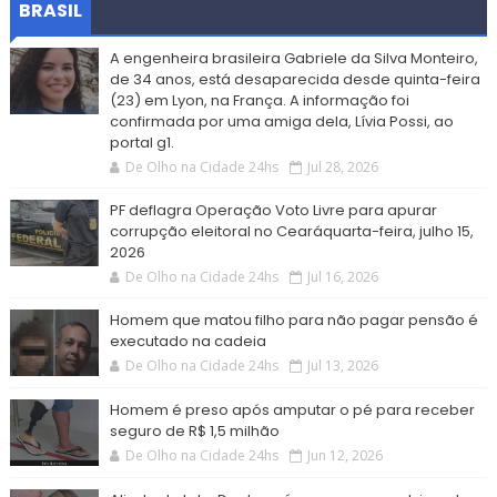
BRASIL
A engenheira brasileira Gabriele da Silva Monteiro,
de 34 anos, está desaparecida desde quinta-feira
(23) em Lyon, na França. A informação foi
confirmada por uma amiga dela, Lívia Possi, ao
portal g1.
De Olho na Cidade 24hs
Jul 28, 2026
PF deflagra Operação Voto Livre para apurar
corrupção eleitoral no Cearáquarta-feira, julho 15,
2026
De Olho na Cidade 24hs
Jul 16, 2026
Homem que matou filho para não pagar pensão é
executado na cadeia
De Olho na Cidade 24hs
Jul 13, 2026
Homem é preso após amputar o pé para receber
seguro de R$ 1,5 milhão
De Olho na Cidade 24hs
Jun 12, 2026