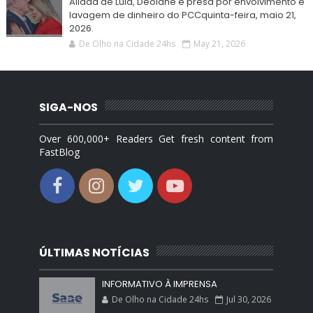
Aliada de Lula, Deolane é presa por envolvimento e
lavagem de dinheiro do PCCquinta-feira, maio 21,
2026.
De Olho na Cidade 24hs
May 21, 2026
SIGA-NOS
Over 600,000+ Readers Get fresh content from
FastBlog
ÚLTIMAS NOTÍCIAS
INFORMATIVO À IMPRENSA
De Olho na Cidade 24hs
Jul 30, 2026