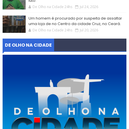
luto.
De Olho na Cidade 24hs
Jul 24, 2026
Um homem é procurado por suspeita de assaltar
uma loja de no Centro da cidade Cruz, no Ceará.
De Olho na Cidade 24hs
Jul 20, 2026
DE OLHO NA CIDADE