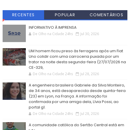
RECENTES
POPULAR
COMENTÁRIOS
INFORMATIVO À IMPRENSA
De Olho na Cidade 24hs
Jul 30, 2026
UM homem ficou preso às ferragens após um Fiat
Uno colidir com uma carroceria puxada por um
trator na noite desta segunda-feira (27/07/2026 na
CE-329,
De Olho na Cidade 24hs
Jul 28, 2026
A engenheira brasileira Gabriele da Silva Monteiro,
de 34 anos, está desaparecida desde quinta-feira
(23) em Lyon, na França. A informação foi
confirmada por uma amiga dela, Lívia Possi, ao
portal g1.
De Olho na Cidade 24hs
Jul 28, 2026
A comunidade católica do Sertão Central está em