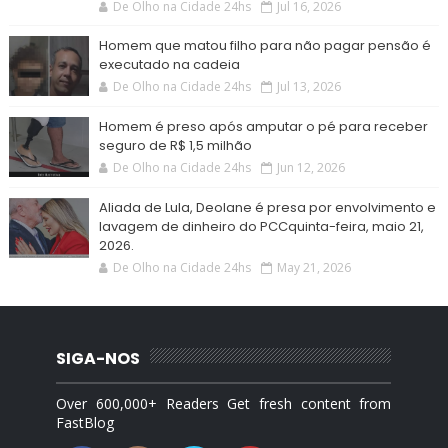
De Olho na Cidade 24hs
Jul 16, 2026
Homem que matou filho para não pagar pensão é
executado na cadeia
De Olho na Cidade 24hs
Jul 13, 2026
Homem é preso após amputar o pé para receber
seguro de R$ 1,5 milhão
De Olho na Cidade 24hs
Jun 12, 2026
Aliada de Lula, Deolane é presa por envolvimento e
lavagem de dinheiro do PCCquinta-feira, maio 21,
2026.
De Olho na Cidade 24hs
May 21, 2026
SIGA-NOS
Over 600,000+ Readers Get fresh content from
FastBlog