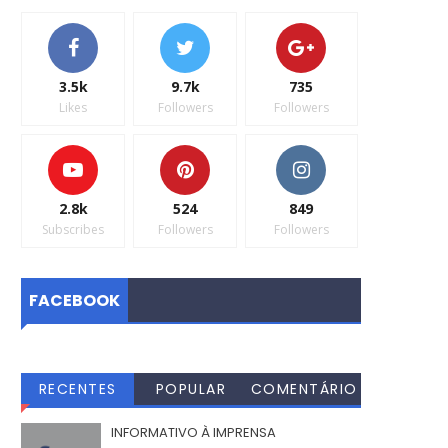
3.5k
9.7k
735
Likes
Followers
Followers
2.8k
524
849
Subscribes
Followers
Followers
FACEBOOK
RECENTES
POPULAR
COMENTÁRIO
S
INFORMATIVO À IMPRENSA