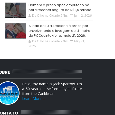
Homem é preso após amputar o pé
para receber seguro de R$ 1,5 milhão
De Olho na Cidade 24hs
Jun 12, 2026
Aliada de Lula, Deolane é presa por
envolvimento e lavagem de dinheiro
do PCCquinta-feira, maio 21, 2026.
De Olho na Cidade 24hs
May 21,
2026
OBRE
Hello, my name is Jack Sparrow. I'm
a 50 year old self-employed Pirate
from the Caribbean.
Learn More →
ONTATO