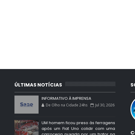
ÚLTIMAS NOTÍCIAS
S
INFORMATIVO À IMPRENSA
De Olho na Cidade 24hs
Jul 30, 2026
UM homem ficou preso às ferragens
após um Fiat Uno colidir com uma
C
carroceria puxada por um trator na