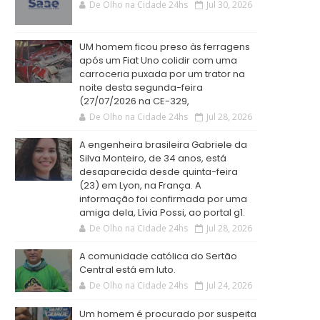
De Olho na Cidade 24hs
Jul 30, 2026
UM homem ficou preso às ferragens
após um Fiat Uno colidir com uma
carroceria puxada por um trator na
noite desta segunda-feira
(27/07/2026 na CE-329,
De Olho na Cidade 24hs
Jul 28, 2026
A engenheira brasileira Gabriele da
Silva Monteiro, de 34 anos, está
desaparecida desde quinta-feira
(23) em Lyon, na França. A
informação foi confirmada por uma
amiga dela, Lívia Possi, ao portal g1.
De Olho na Cidade 24hs
Jul 28, 2026
A comunidade católica do Sertão
Central está em luto.
De Olho na Cidade 24hs
Jul 24, 2026
Um homem é procurado por suspeita