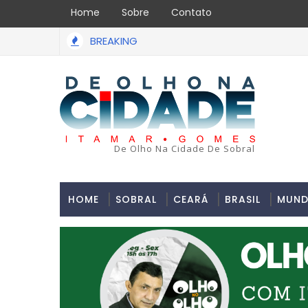
Home
Sobre
Contato
BREAKING
Uma simulação de assalto acabou em tragédia na tard
O PAULO
De Olho Na Cidade De Sobral
HOME
SOBRAL
CEARÁ
BRASIL
MUN