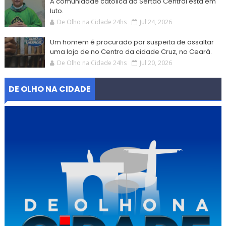
A comunidade católica do Sertão Central está em
luto.
De Olho na Cidade 24hs
Jul 24, 2026
Um homem é procurado por suspeita de assaltar
uma loja de no Centro da cidade Cruz, no Ceará.
De Olho na Cidade 24hs
Jul 20, 2026
DE OLHO NA CIDADE