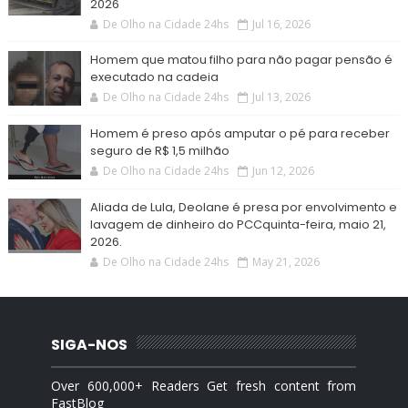
2026
De Olho na Cidade 24hs
Jul 16, 2026
Homem que matou filho para não pagar pensão é
executado na cadeia
De Olho na Cidade 24hs
Jul 13, 2026
Homem é preso após amputar o pé para receber
seguro de R$ 1,5 milhão
De Olho na Cidade 24hs
Jun 12, 2026
Aliada de Lula, Deolane é presa por envolvimento e
lavagem de dinheiro do PCCquinta-feira, maio 21,
2026.
De Olho na Cidade 24hs
May 21, 2026
SIGA-NOS
Over 600,000+ Readers Get fresh content from
FastBlog