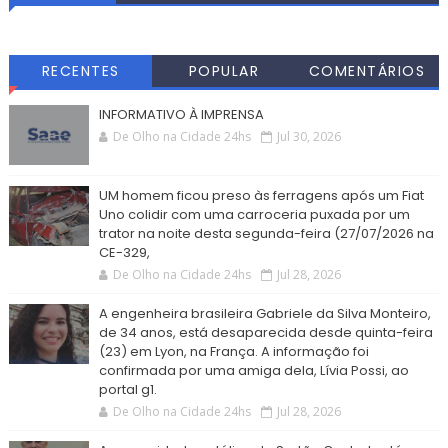
RECENTES
POPULAR
COMENTÁRIOS
INFORMATIVO À IMPRENSA
De Olho na Cidade 24hs
Jul 30, 2026
UM homem ficou preso às ferragens após um Fiat
Uno colidir com uma carroceria puxada por um
trator na noite desta segunda-feira (27/07/2026 na
CE-329,
De Olho na Cidade 24hs
Jul 28, 2026
A engenheira brasileira Gabriele da Silva Monteiro,
de 34 anos, está desaparecida desde quinta-feira
(23) em Lyon, na França. A informação foi
confirmada por uma amiga dela, Lívia Possi, ao
portal g1.
De Olho na Cidade 24hs
Jul 28, 2026