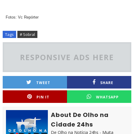
Fotos: Vc Repórter
Tags
# Sobral
RESPONSIVE ADS HERE
TWEET
SHARE
PIN IT
WHATSAPP
About De Olho na
Cidade 24hs
De Olho na Notícia 24hs - Muita