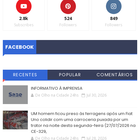
2.8k
524
849
Subscribes
Followers
Followers
FACEBOOK
RECENTES
POPULAR
COMENTÁRIOS
INFORMATIVO À IMPRENSA
De Olho na Cidade 24hs
Jul 30, 2026
UM homem ficou preso às ferragens após um Fiat
Uno colidir com uma carroceria puxada por um
trator na noite desta segunda-feira (27/07/2026 na
CE-329,
De Olho na Cidade 24hs
Jul 28, 2026