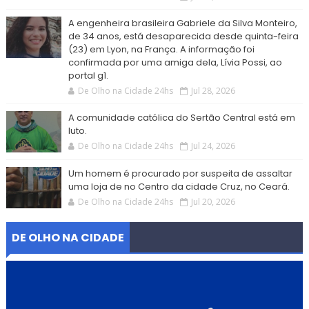
A engenheira brasileira Gabriele da Silva Monteiro,
de 34 anos, está desaparecida desde quinta-feira
(23) em Lyon, na França. A informação foi
confirmada por uma amiga dela, Lívia Possi, ao
portal g1.
De Olho na Cidade 24hs
Jul 28, 2026
A comunidade católica do Sertão Central está em
luto.
De Olho na Cidade 24hs
Jul 24, 2026
Um homem é procurado por suspeita de assaltar
uma loja de no Centro da cidade Cruz, no Ceará.
De Olho na Cidade 24hs
Jul 20, 2026
DE OLHO NA CIDADE