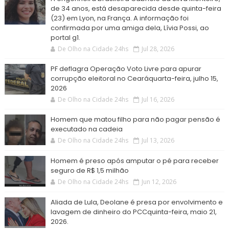
de 34 anos, está desaparecida desde quinta-feira
(23) em Lyon, na França. A informação foi
confirmada por uma amiga dela, Lívia Possi, ao
portal g1.
De Olho na Cidade 24hs
Jul 28, 2026
PF deflagra Operação Voto Livre para apurar
corrupção eleitoral no Cearáquarta-feira, julho 15,
2026
De Olho na Cidade 24hs
Jul 16, 2026
Homem que matou filho para não pagar pensão é
executado na cadeia
De Olho na Cidade 24hs
Jul 13, 2026
Homem é preso após amputar o pé para receber
seguro de R$ 1,5 milhão
De Olho na Cidade 24hs
Jun 12, 2026
Aliada de Lula, Deolane é presa por envolvimento e
lavagem de dinheiro do PCCquinta-feira, maio 21,
2026.