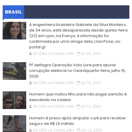
BRASIL
A engenheira brasileira Gabriele da Silva Monteiro,
de 34 anos, está desaparecida desde quinta-feira
(23) em Lyon, na França. A informação foi
confirmada por uma amiga dela, Lívia Possi, ao
portal g1.
De Olho na Cidade 24hs
Jul 28, 2026
PF deflagra Operação Voto Livre para apurar
corrupção eleitoral no Cearáquarta-feira, julho 15,
2026
De Olho na Cidade 24hs
Jul 16, 2026
Homem que matou filho para não pagar pensão é
executado na cadeia
De Olho na Cidade 24hs
Jul 13, 2026
Homem é preso após amputar o pé para receber
seguro de R$ 1,5 milhão
De Olho na Cidade 24hs
Jun 12, 2026