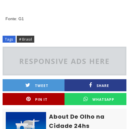
Fonte: G1
Tags
# Brasil
RESPONSIVE ADS HERE
TWEET
SHARE
PIN IT
WHATSAPP
About De Olho na
Cidade 24hs