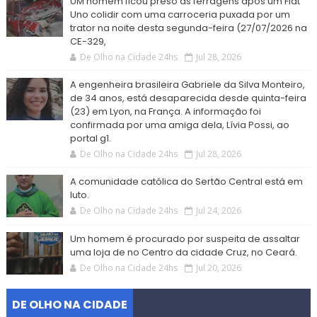
UM homem ficou preso às ferragens após um Fiat
Uno colidir com uma carroceria puxada por um
trator na noite desta segunda-feira (27/07/2026 na
CE-329,
De Olho na Cidade 24hs
Jul 28, 2026
A engenheira brasileira Gabriele da Silva Monteiro,
de 34 anos, está desaparecida desde quinta-feira
(23) em Lyon, na França. A informação foi
confirmada por uma amiga dela, Lívia Possi, ao
portal g1.
De Olho na Cidade 24hs
Jul 28, 2026
A comunidade católica do Sertão Central está em
luto.
De Olho na Cidade 24hs
Jul 24, 2026
Um homem é procurado por suspeita de assaltar
uma loja de no Centro da cidade Cruz, no Ceará.
De Olho na Cidade 24hs
Jul 20, 2026
DE OLHO NA CIDADE