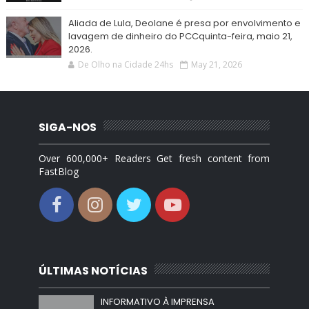
Aliada de Lula, Deolane é presa por envolvimento e
lavagem de dinheiro do PCCquinta-feira, maio 21,
2026.
De Olho na Cidade 24hs
May 21, 2026
SIGA-NOS
Over 600,000+ Readers Get fresh content from
FastBlog
ÚLTIMAS NOTÍCIAS
INFORMATIVO À IMPRENSA