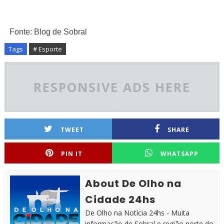
Fonte: Blog de Sobral
Tags
# Esporte
RESPONSIVE ADS HERE
TWEET
SHARE
PIN IT
WHATSAPP
About De Olho na
Cidade 24hs
De Olho na Notícia 24hs - Muita
informação de Sobral e região norte do