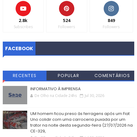
2.8k
524
849
Subscribes
Followers
Followers
FACEBOOK
RECENTES
POPULAR
COMENTÁRIOS
INFORMATIVO À IMPRENSA
De Olho na Cidade 24hs
Jul 30, 2026
UM homem ficou preso às ferragens após um Fiat
Uno colidir com uma carroceria puxada por um
trator na noite desta segunda-feira (27/07/2026 na
CE-329,