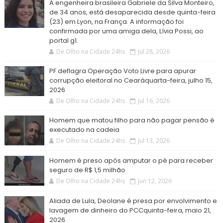
A engenheira brasileira Gabriele da Silva Monteiro,
de 34 anos, está desaparecida desde quinta-feira
(23) em Lyon, na França. A informação foi
confirmada por uma amiga dela, Lívia Possi, ao
portal g1.
De Olho na Cidade 24hs
Jul 28, 2026
PF deflagra Operação Voto Livre para apurar
corrupção eleitoral no Cearáquarta-feira, julho 15,
2026
De Olho na Cidade 24hs
Jul 16, 2026
Homem que matou filho para não pagar pensão é
executado na cadeia
De Olho na Cidade 24hs
Jul 13, 2026
Homem é preso após amputar o pé para receber
seguro de R$ 1,5 milhão
De Olho na Cidade 24hs
Jun 12, 2026
Aliada de Lula, Deolane é presa por envolvimento e
lavagem de dinheiro do PCCquinta-feira, maio 21,
2026.