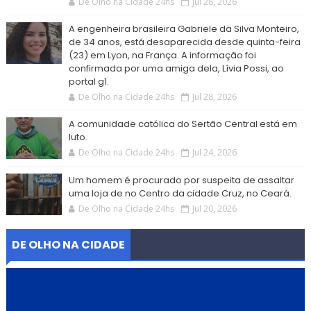
De Olho na Cidade 24hs
Jul 28, 2026
A engenheira brasileira Gabriele da Silva Monteiro,
de 34 anos, está desaparecida desde quinta-feira
(23) em Lyon, na França. A informação foi
confirmada por uma amiga dela, Lívia Possi, ao
portal g1.
De Olho na Cidade 24hs
Jul 28, 2026
A comunidade católica do Sertão Central está em
luto.
De Olho na Cidade 24hs
Jul 24, 2026
Um homem é procurado por suspeita de assaltar
uma loja de no Centro da cidade Cruz, no Ceará.
De Olho na Cidade 24hs
Jul 20, 2026
DE OLHO NA CIDADE