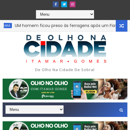
UM homem ficou preso às ferragens após um Fiat Uno colidi
Á
Uma simulação de assalto acabou em tragédia na tarde 
PAULO
De Olho Na Cidade De Sobral