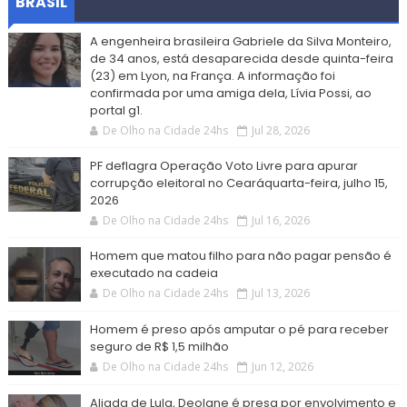
BRASIL
A engenheira brasileira Gabriele da Silva Monteiro,
de 34 anos, está desaparecida desde quinta-feira
(23) em Lyon, na França. A informação foi
confirmada por uma amiga dela, Lívia Possi, ao
portal g1.
De Olho na Cidade 24hs
Jul 28, 2026
PF deflagra Operação Voto Livre para apurar
corrupção eleitoral no Cearáquarta-feira, julho 15,
2026
De Olho na Cidade 24hs
Jul 16, 2026
Homem que matou filho para não pagar pensão é
executado na cadeia
De Olho na Cidade 24hs
Jul 13, 2026
Homem é preso após amputar o pé para receber
seguro de R$ 1,5 milhão
De Olho na Cidade 24hs
Jun 12, 2026
Aliada de Lula, Deolane é presa por envolvimento e