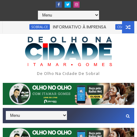
INFORMATIVO À IMPRENSA
UM hom
SOBRAL-CE
CEARÁ
sos por suspeita de cr1me sexv4l em Fortaleza.
SÃO PAULO
De Olho Na Cidade De Sobral