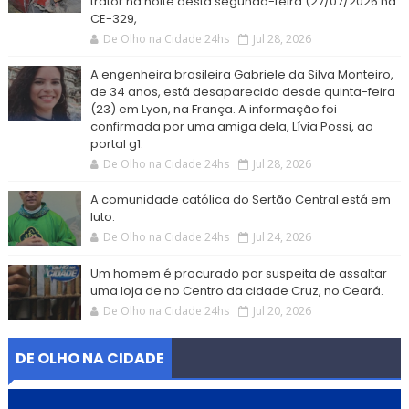
trator na noite desta segunda-feira (27/07/2026 na
CE-329,
De Olho na Cidade 24hs
Jul 28, 2026
A engenheira brasileira Gabriele da Silva Monteiro,
de 34 anos, está desaparecida desde quinta-feira
(23) em Lyon, na França. A informação foi
confirmada por uma amiga dela, Lívia Possi, ao
portal g1.
De Olho na Cidade 24hs
Jul 28, 2026
A comunidade católica do Sertão Central está em
luto.
De Olho na Cidade 24hs
Jul 24, 2026
Um homem é procurado por suspeita de assaltar
uma loja de no Centro da cidade Cruz, no Ceará.
De Olho na Cidade 24hs
Jul 20, 2026
DE OLHO NA CIDADE