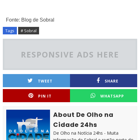
Fonte: Blog de Sobral
Tags
# Sobral
RESPONSIVE ADS HERE
TWEET
SHARE
PIN IT
WHATSAPP
About De Olho na
Cidade 24hs
De Olho na Notícia 24hs - Muita
informação de Sobral e região norte do