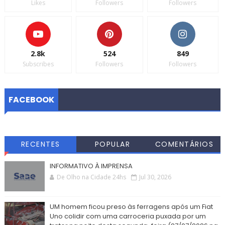
Likes
Followers
Followers
2.8k
524
849
Subscribes
Followers
Followers
FACEBOOK
RECENTES
POPULAR
COMENTÁRIOS
INFORMATIVO À IMPRENSA
De Olho na Cidade 24hs
Jul 30, 2026
UM homem ficou preso às ferragens após um Fiat
Uno colidir com uma carroceria puxada por um