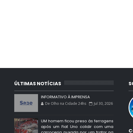
ÚLTIMAS NOTÍCIAS
S
INFORMATIVO À IMPRENSA
De Olho na Cidade 24hs
Jul 30, 2026
UM homem ficou preso às ferragens
após um Fiat Uno colidir com uma
C
carroceria puxada por um trator na