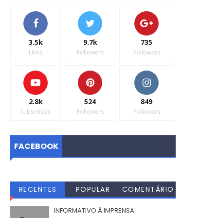
3.5k
9.7k
735
Likes
Followers
Followers
2.8k
524
849
Subscribes
Followers
Followers
FACEBOOK
RECENTES
POPULAR
COMENTÁRIO
S
INFORMATIVO À IMPRENSA