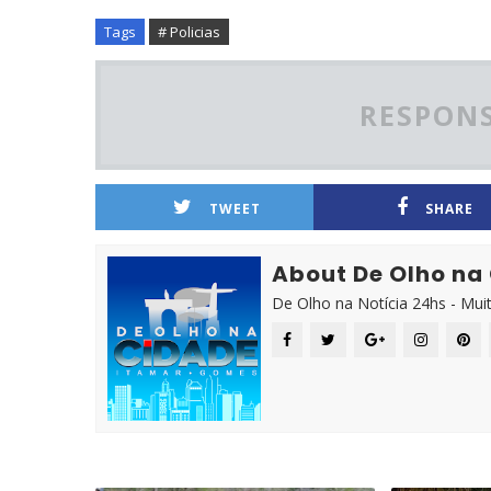
Tags
# Policias
RESPONS
TWEET
SHARE
About De Olho na
De Olho na Notícia 24hs - Mui