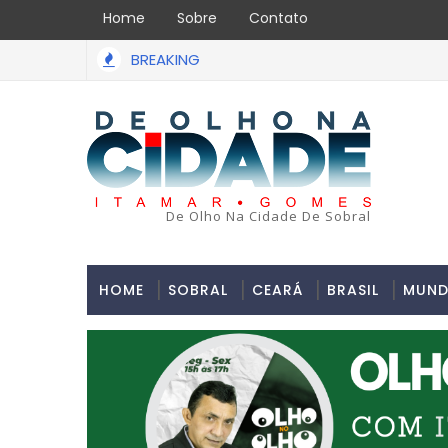
Home
Sobre
Contato
BREAKING
ação de assalto acabou em tragédia na tarde da última segund
De Olho Na Cidade De Sobral
HOME
SOBRAL
CEARÁ
BRASIL
MUN