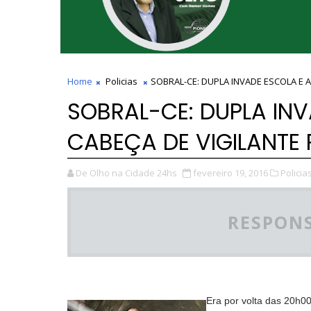
Home
Policias
SOBRAL-CE: DUPLA INVADE ESCOLA E 
SOBRAL-CE: DUPLA INV
CABEÇA DE VIGILANTE
De Olho na Cidade 24hs
fevereiro 19, 2016
Policias
RESPONS
Era por volta das 20h0