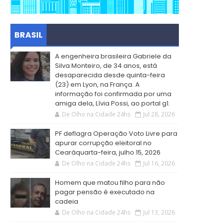
BRASIL
A engenheira brasileira Gabriele da
Silva Monteiro, de 34 anos, está
desaparecida desde quinta-feira
(23) em Lyon, na França. A
informação foi confirmada por uma
amiga dela, Lívia Possi, ao portal g1.
De Olho na Cidade 24hs
Jul 28, 2026
PF deflagra Operação Voto Livre para
apurar corrupção eleitoral no
Cearáquarta-feira, julho 15, 2026
De Olho na Cidade 24hs
Jul 16, 2026
Homem que matou filho para não
pagar pensão é executado na
cadeia
De Olho na Cidade 24hs
Jul 13, 2026