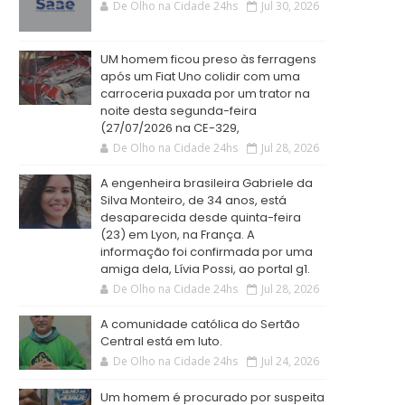
De Olho na Cidade 24hs
Jul 30, 2026
UM homem ficou preso às ferragens
após um Fiat Uno colidir com uma
carroceria puxada por um trator na
noite desta segunda-feira
(27/07/2026 na CE-329,
De Olho na Cidade 24hs
Jul 28, 2026
A engenheira brasileira Gabriele da
Silva Monteiro, de 34 anos, está
desaparecida desde quinta-feira
(23) em Lyon, na França. A
informação foi confirmada por uma
amiga dela, Lívia Possi, ao portal g1.
De Olho na Cidade 24hs
Jul 28, 2026
A comunidade católica do Sertão
Central está em luto.
De Olho na Cidade 24hs
Jul 24, 2026
Um homem é procurado por suspeita