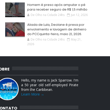
Homem é preso após amputar o pé
para receber seguro de R$ 1,5 milhão
De Olho na Cidade 24hs
Jun 12, 2026
Aliada de Lula, Deolane é presa por
envolvimento e lavagem de dinheiro
do PCCquinta-feira, maio 21, 2026.
De Olho na Cidade 24hs
May 21,
2026
OBRE
Hello, my name is Jack Sparrow. I'm
a 50 year old self-employed Pirate
from the Caribbean.
Learn More →
ONTATO