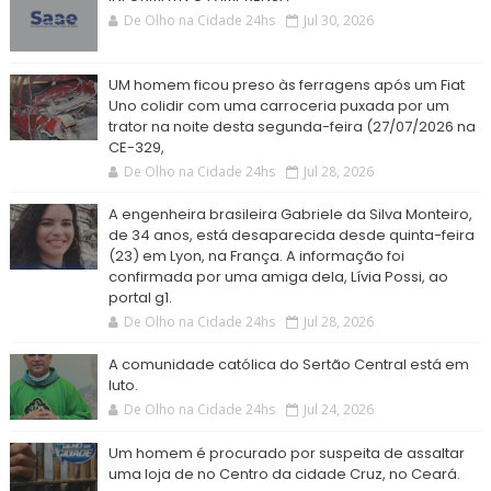
De Olho na Cidade 24hs
Jul 30, 2026
UM homem ficou preso às ferragens após um Fiat
Uno colidir com uma carroceria puxada por um
trator na noite desta segunda-feira (27/07/2026 na
CE-329,
De Olho na Cidade 24hs
Jul 28, 2026
A engenheira brasileira Gabriele da Silva Monteiro,
de 34 anos, está desaparecida desde quinta-feira
(23) em Lyon, na França. A informação foi
confirmada por uma amiga dela, Lívia Possi, ao
portal g1.
De Olho na Cidade 24hs
Jul 28, 2026
A comunidade católica do Sertão Central está em
luto.
De Olho na Cidade 24hs
Jul 24, 2026
Um homem é procurado por suspeita de assaltar
uma loja de no Centro da cidade Cruz, no Ceará.