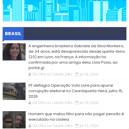
BRASIL
A engenheira brasileira Gabriele da Silva Monteiro,
de 34 anos, está desaparecida desde quinta-feira
(23) em Lyon, na França. A informação foi
confirmada por uma amiga dela, Lívia Possi, ao
portal g1.
De Olho na Cidade 24hs
Jul 28, 2026
PF deflagra Operação Voto Livre para apurar
corrupção eleitoral no Cearáquarta-feira, julho 15,
2026
De Olho na Cidade 24hs
Jul 16, 2026
Homem que matou filho para não pagar pensão é
executado na cadeia
De Olho na Cidade 24hs
Jul 13, 2026