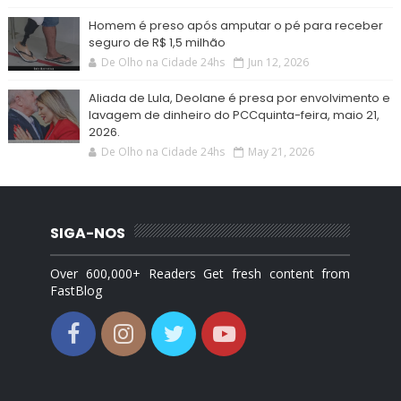
Homem é preso após amputar o pé para receber
seguro de R$ 1,5 milhão
De Olho na Cidade 24hs
Jun 12, 2026
Aliada de Lula, Deolane é presa por envolvimento e
lavagem de dinheiro do PCCquinta-feira, maio 21,
2026.
De Olho na Cidade 24hs
May 21, 2026
SIGA-NOS
Over 600,000+ Readers Get fresh content from
FastBlog