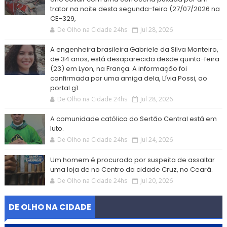
trator na noite desta segunda-feira (27/07/2026 na
CE-329,
De Olho na Cidade 24hs
Jul 28, 2026
A engenheira brasileira Gabriele da Silva Monteiro,
de 34 anos, está desaparecida desde quinta-feira
(23) em Lyon, na França. A informação foi
confirmada por uma amiga dela, Lívia Possi, ao
portal g1.
De Olho na Cidade 24hs
Jul 28, 2026
A comunidade católica do Sertão Central está em
luto.
De Olho na Cidade 24hs
Jul 24, 2026
Um homem é procurado por suspeita de assaltar
uma loja de no Centro da cidade Cruz, no Ceará.
De Olho na Cidade 24hs
Jul 20, 2026
DE OLHO NA CIDADE