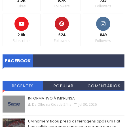
3.5k
9.7k
735
Likes
Followers
Followers
2.8k
524
849
Subscribes
Followers
Followers
FACEBOOK
RECENTES
POPULAR
COMENTÁRIOS
INFORMATIVO À IMPRENSA
De Olho na Cidade 24hs
Jul 30, 2026
UM homem ficou preso às ferragens após um Fiat
Uno colidir com uma carroceria puxada por um