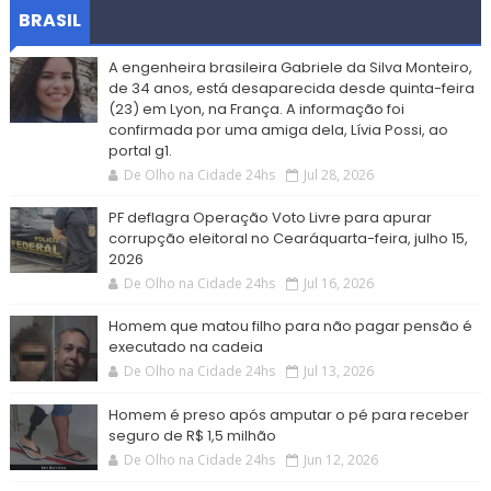
BRASIL
A engenheira brasileira Gabriele da Silva Monteiro,
de 34 anos, está desaparecida desde quinta-feira
(23) em Lyon, na França. A informação foi
confirmada por uma amiga dela, Lívia Possi, ao
portal g1.
De Olho na Cidade 24hs
Jul 28, 2026
PF deflagra Operação Voto Livre para apurar
corrupção eleitoral no Cearáquarta-feira, julho 15,
2026
De Olho na Cidade 24hs
Jul 16, 2026
Homem que matou filho para não pagar pensão é
executado na cadeia
De Olho na Cidade 24hs
Jul 13, 2026
Homem é preso após amputar o pé para receber
seguro de R$ 1,5 milhão
De Olho na Cidade 24hs
Jun 12, 2026