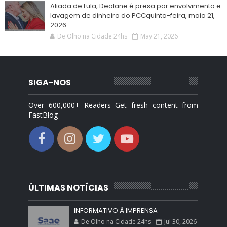
Aliada de Lula, Deolane é presa por envolvimento e
lavagem de dinheiro do PCCquinta-feira, maio 21,
2026.
De Olho na Cidade 24hs
May 21, 2026
SIGA-NOS
Over 600,000+ Readers Get fresh content from
FastBlog
ÚLTIMAS NOTÍCIAS
INFORMATIVO À IMPRENSA
De Olho na Cidade 24hs
Jul 30, 2026