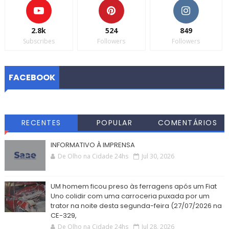
2.8k
524
849
Subscribes
Followers
Followers
FACEBOOK
RECENTES
POPULAR
COMENTÁRIOS
INFORMATIVO À IMPRENSA
De Olho na Cidade 24hs
Jul 30, 2026
UM homem ficou preso às ferragens após um Fiat
Uno colidir com uma carroceria puxada por um
trator na noite desta segunda-feira (27/07/2026 na
CE-329,
De Olho na Cidade 24hs
Jul 28, 2026