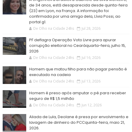
de 34 anos, está desaparecida desde quinta-feira
(23) em Lyon, na França. A informação foi
confirmada por uma amiga dela, Lívia Possi, ao
portal g1.
De Olho na Cidade 24hs
Jul 28, 2026
PF deflagra Operação Voto Livre para apurar
corrupção eleitoral no Cearáquarta-feira, julho 15,
2026
De Olho na Cidade 24hs
Jul 16, 2026
Homem que matou filho para não pagar pensão é
executado na cadeia
De Olho na Cidade 24hs
Jul 13, 2026
Homem é preso após amputar o pé para receber
seguro de R$ 1,5 milhão
De Olho na Cidade 24hs
Jun 12, 2026
Aliada de Lula, Deolane é presa por envolvimento e
lavagem de dinheiro do PCCquinta-feira, maio 21,
2026.