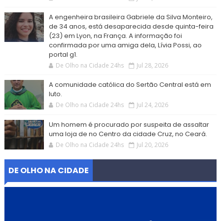
A engenheira brasileira Gabriele da Silva Monteiro,
de 34 anos, está desaparecida desde quinta-feira
(23) em Lyon, na França. A informação foi
confirmada por uma amiga dela, Lívia Possi, ao
portal g1.
De Olho na Cidade 24hs
Jul 28, 2026
A comunidade católica do Sertão Central está em
luto.
De Olho na Cidade 24hs
Jul 24, 2026
Um homem é procurado por suspeita de assaltar
uma loja de no Centro da cidade Cruz, no Ceará.
De Olho na Cidade 24hs
Jul 20, 2026
DE OLHO NA CIDADE