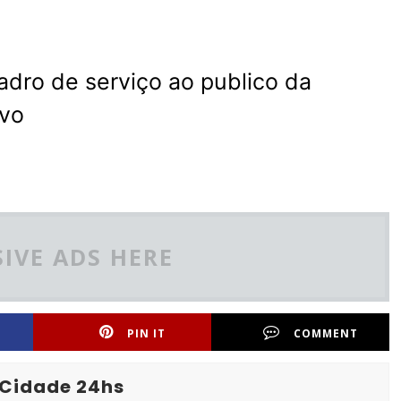
dro de serviço ao publico da
ovo
IVE ADS HERE
PIN IT
COMMENT
 Cidade 24hs