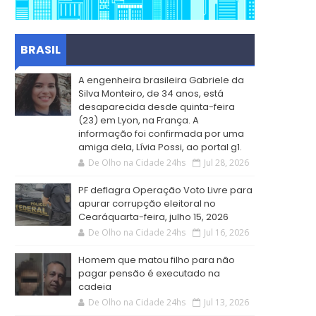
BRASIL
A engenheira brasileira Gabriele da
Silva Monteiro, de 34 anos, está
desaparecida desde quinta-feira
(23) em Lyon, na França. A
informação foi confirmada por uma
amiga dela, Lívia Possi, ao portal g1.
De Olho na Cidade 24hs
Jul 28, 2026
PF deflagra Operação Voto Livre para
apurar corrupção eleitoral no
Cearáquarta-feira, julho 15, 2026
De Olho na Cidade 24hs
Jul 16, 2026
Homem que matou filho para não
pagar pensão é executado na
cadeia
De Olho na Cidade 24hs
Jul 13, 2026