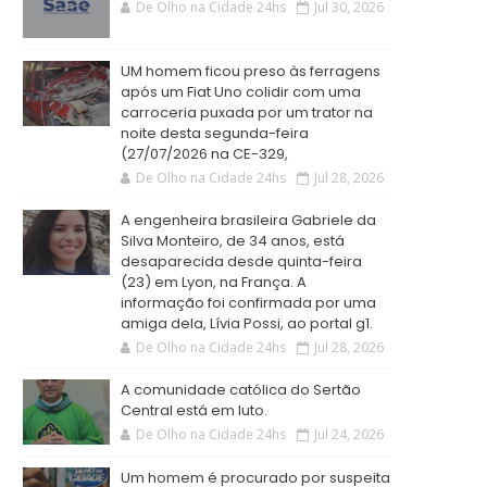
De Olho na Cidade 24hs
Jul 30, 2026
UM homem ficou preso às ferragens
após um Fiat Uno colidir com uma
carroceria puxada por um trator na
noite desta segunda-feira
(27/07/2026 na CE-329,
De Olho na Cidade 24hs
Jul 28, 2026
A engenheira brasileira Gabriele da
Silva Monteiro, de 34 anos, está
desaparecida desde quinta-feira
(23) em Lyon, na França. A
informação foi confirmada por uma
amiga dela, Lívia Possi, ao portal g1.
De Olho na Cidade 24hs
Jul 28, 2026
A comunidade católica do Sertão
Central está em luto.
De Olho na Cidade 24hs
Jul 24, 2026
Um homem é procurado por suspeita