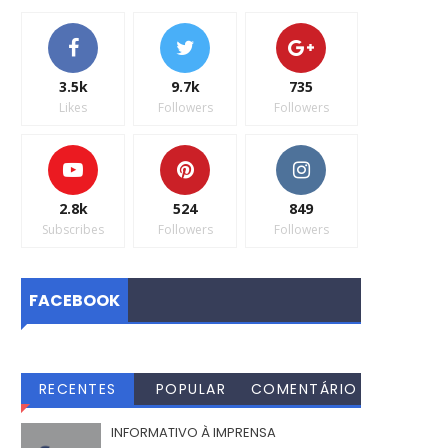
3.5k
9.7k
735
Likes
Followers
Followers
2.8k
524
849
Subscribes
Followers
Followers
FACEBOOK
RECENTES
POPULAR
COMENTÁRIO
S
INFORMATIVO À IMPRENSA