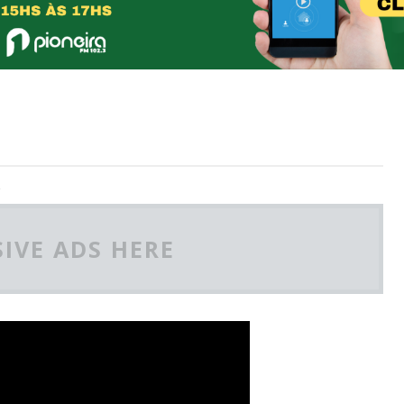
,
IVE ADS HERE