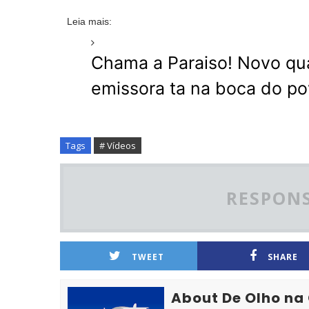
Leia mais:
Chama a Paraiso! Novo qua
emissora ta na boca do p
Tags
# Vídeos
RESPONS
TWEET
SHARE
About De Olho na