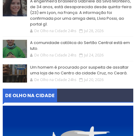
A engenheira brasileira Gabriele da Silva Monteiro,
de 34 anos, está desaparecida desde quinta-feira
(23) em Lyon, na França. A informação foi
confirmada por uma amiga dela, Lívia Possi, ao
portal g1.
De Olho na Cidade 24hs
Jul 28, 2026
A comunidade católica do Sertão Central está em
luto.
De Olho na Cidade 24hs
Jul 24, 2026
Um homem é procurado por suspeita de assaltar
uma loja de no Centro da cidade Cruz, no Ceará.
De Olho na Cidade 24hs
Jul 20, 2026
DE OLHO NA CIDADE