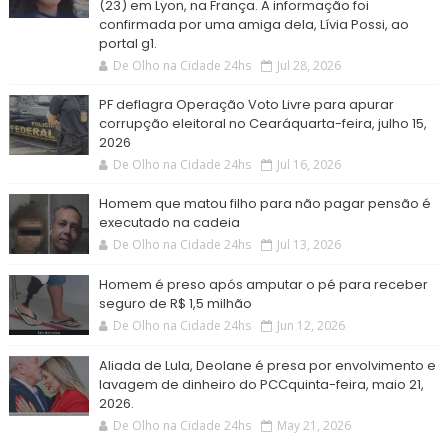
(23) em Lyon, na França. A informação foi
confirmada por uma amiga dela, Lívia Possi, ao
portal g1.
De Olho na Cidade 24hs
Jul 28, 2026
PF deflagra Operação Voto Livre para apurar
corrupção eleitoral no Cearáquarta-feira, julho 15,
2026
De Olho na Cidade 24hs
Jul 16, 2026
Homem que matou filho para não pagar pensão é
executado na cadeia
De Olho na Cidade 24hs
Jul 13, 2026
Homem é preso após amputar o pé para receber
seguro de R$ 1,5 milhão
De Olho na Cidade 24hs
Jun 12, 2026
Aliada de Lula, Deolane é presa por envolvimento e
lavagem de dinheiro do PCCquinta-feira, maio 21,
2026.
De Olho na Cidade 24hs
May 21, 2026