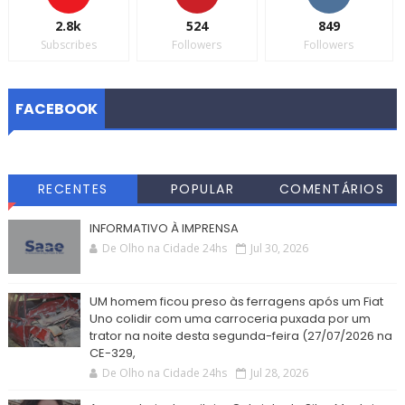
2.8k
524
849
Subscribes
Followers
Followers
FACEBOOK
RECENTES
POPULAR
COMENTÁRIOS
INFORMATIVO À IMPRENSA
De Olho na Cidade 24hs
Jul 30, 2026
UM homem ficou preso às ferragens após um Fiat
Uno colidir com uma carroceria puxada por um
trator na noite desta segunda-feira (27/07/2026 na
CE-329,
De Olho na Cidade 24hs
Jul 28, 2026