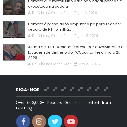
Homem que matou filho para não pagar pensão é
executado na cadeia
De Olho na Cidade 24hs
Jul 13, 2026
Homem é preso após amputar o pé para receber
seguro de R$ 1,5 milhão
De Olho na Cidade 24hs
Jun 12, 2026
Aliada de Lula, Deolane é presa por envolvimento e
lavagem de dinheiro do PCCquinta-feira, maio 21,
2026.
De Olho na Cidade 24hs
May 21, 2026
SIGA-NOS
Over 600,000+ Readers Get fresh content from
FastBlog