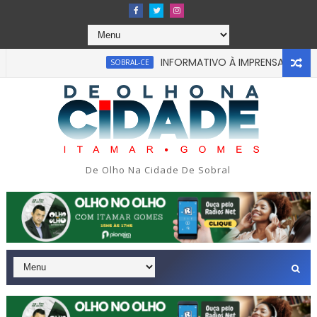
INFORMATIVO À IMPRENSA
SOBRAL-CE
CEARÁ
ão presos por suspeita de cr1me sexv4l em Fortaleza.
SÃO P
De Olho Na Cidade De Sobral