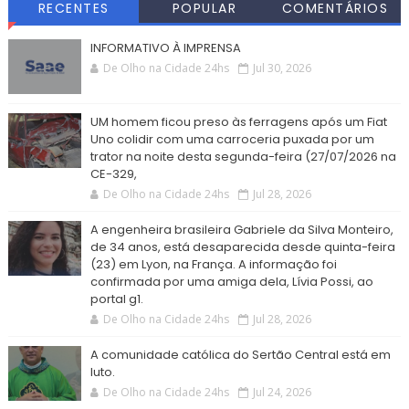
RECENTES
POPULAR
COMENTÁRIOS
INFORMATIVO À IMPRENSA
De Olho na Cidade 24hs
Jul 30, 2026
UM homem ficou preso às ferragens após um Fiat
Uno colidir com uma carroceria puxada por um
trator na noite desta segunda-feira (27/07/2026 na
CE-329,
De Olho na Cidade 24hs
Jul 28, 2026
A engenheira brasileira Gabriele da Silva Monteiro,
de 34 anos, está desaparecida desde quinta-feira
(23) em Lyon, na França. A informação foi
confirmada por uma amiga dela, Lívia Possi, ao
portal g1.
De Olho na Cidade 24hs
Jul 28, 2026
A comunidade católica do Sertão Central está em
luto.
De Olho na Cidade 24hs
Jul 24, 2026