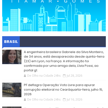
BRASIL
A engenheira brasileira Gabriele da Silva Monteiro,
de 34 anos, está desaparecida desde quinta-feira
(23) em Lyon, na França. A informação foi
confirmada por uma amiga dela, Lívia Possi, ao
portal g1.
De Olho na Cidade 24hs
Jul 28, 2026
PF deflagra Operação Voto Livre para apurar
corrupção eleitoral no Cearáquarta-feira, julho 15,
2026
De Olho na Cidade 24hs
Jul 16, 2026