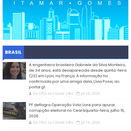
BRASIL
A engenheira brasileira Gabriele da Silva Monteiro,
de 34 anos, está desaparecida desde quinta-feira
(23) em Lyon, na França. A informação foi
confirmada por uma amiga dela, Lívia Possi, ao
portal g1.
De Olho na Cidade 24hs
Jul 28, 2026
PF deflagra Operação Voto Livre para apurar
corrupção eleitoral no Cearáquarta-feira, julho 15,
2026
De Olho na Cidade 24hs
Jul 16, 2026