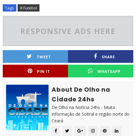
Tags
# Futebol
RESPONSIVE ADS HERE
TWEET
SHARE
PIN IT
WHATSAPP
About De Olho na
Cidade 24hs
De Olho na Notícia 24hs - Muita
informação de Sobral e região norte do
Ceará