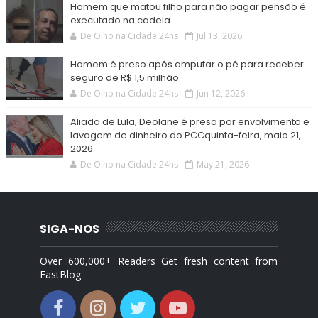
Homem que matou filho para não pagar pensão é
executado na cadeia
De Olho na Cidade 24hs
Jul 13, 2026
Homem é preso após amputar o pé para receber
seguro de R$ 1,5 milhão
De Olho na Cidade 24hs
Jun 12, 2026
Aliada de Lula, Deolane é presa por envolvimento e
lavagem de dinheiro do PCCquinta-feira, maio 21,
2026.
De Olho na Cidade 24hs
May 21, 2026
SIGA-NOS
Over 600,000+ Readers Get fresh content from
FastBlog