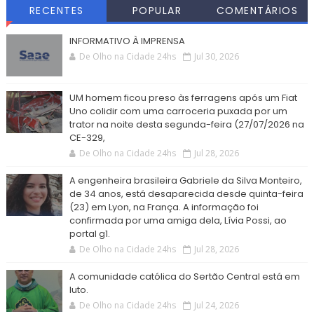
RECENTES
POPULAR
COMENTÁRIOS
INFORMATIVO À IMPRENSA
De Olho na Cidade 24hs
Jul 30, 2026
UM homem ficou preso às ferragens após um Fiat
Uno colidir com uma carroceria puxada por um
trator na noite desta segunda-feira (27/07/2026 na
CE-329,
De Olho na Cidade 24hs
Jul 28, 2026
A engenheira brasileira Gabriele da Silva Monteiro,
de 34 anos, está desaparecida desde quinta-feira
(23) em Lyon, na França. A informação foi
confirmada por uma amiga dela, Lívia Possi, ao
portal g1.
De Olho na Cidade 24hs
Jul 28, 2026
A comunidade católica do Sertão Central está em
luto.
De Olho na Cidade 24hs
Jul 24, 2026