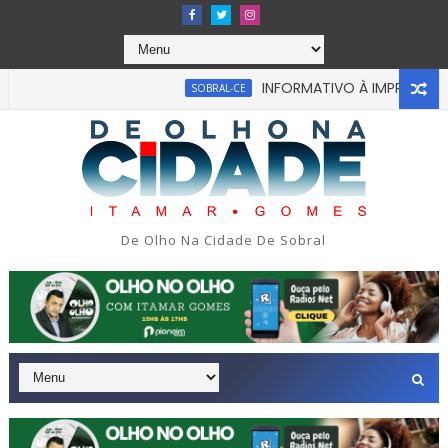
INFORMATIVO À IMPRENSA
SOBRAL-CE
C
ou em tragédia na tarde da última segunda-feira 13/07/2026 n
De Olho Na Cidade De Sobral