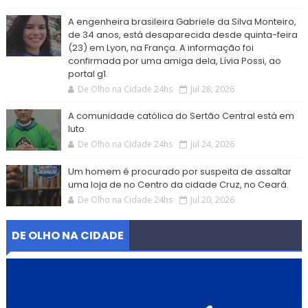
A engenheira brasileira Gabriele da Silva Monteiro,
de 34 anos, está desaparecida desde quinta-feira
(23) em Lyon, na França. A informação foi
confirmada por uma amiga dela, Lívia Possi, ao
portal g1.
De Olho na Cidade 24hs
Jul 28, 2026
A comunidade católica do Sertão Central está em
luto.
De Olho na Cidade 24hs
Jul 24, 2026
Um homem é procurado por suspeita de assaltar
uma loja de no Centro da cidade Cruz, no Ceará.
De Olho na Cidade 24hs
Jul 20, 2026
DE OLHO NA CIDADE