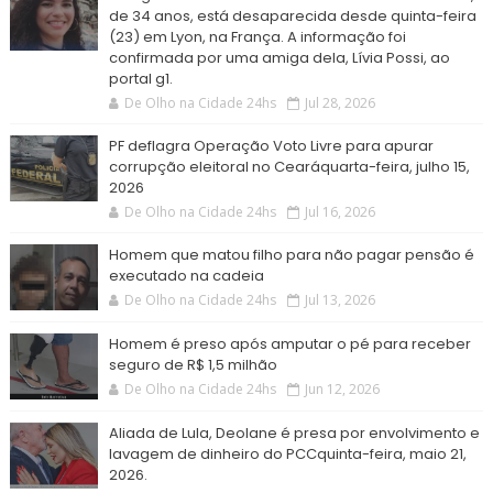
de 34 anos, está desaparecida desde quinta-feira
(23) em Lyon, na França. A informação foi
confirmada por uma amiga dela, Lívia Possi, ao
portal g1.
De Olho na Cidade 24hs
Jul 28, 2026
PF deflagra Operação Voto Livre para apurar
corrupção eleitoral no Cearáquarta-feira, julho 15,
2026
De Olho na Cidade 24hs
Jul 16, 2026
Homem que matou filho para não pagar pensão é
executado na cadeia
De Olho na Cidade 24hs
Jul 13, 2026
Homem é preso após amputar o pé para receber
seguro de R$ 1,5 milhão
De Olho na Cidade 24hs
Jun 12, 2026
Aliada de Lula, Deolane é presa por envolvimento e
lavagem de dinheiro do PCCquinta-feira, maio 21,
2026.