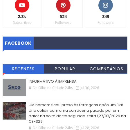
2.8k
524
849
Subscribes
Followers
Followers
FACEBOOK
RECENTES
POPULAR
COMENTÁRIOS
INFORMATIVO À IMPRENSA
De Olho na Cidade 24hs
Jul 30, 2026
UM homem ficou preso às ferragens após um Fiat
Uno colidir com uma carroceria puxada por um
trator na noite desta segunda-feira (27/07/2026 na
CE-329,
De Olho na Cidade 24hs
Jul 28, 2026