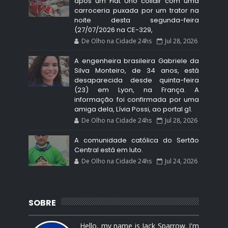
após um Fiat Uno colidir com uma
carroceria puxada por um trator na
noite desta segunda-feira
(27/07/2026 na CE-329,
De Olho na Cidade 24hs
Jul 28, 2026
A engenheira brasileira Gabriele da
Silva Monteiro, de 34 anos, está
desaparecida desde quinta-feira
(23) em Lyon, na França. A
informação foi confirmada por uma
amiga dela, Lívia Possi, ao portal g1.
De Olho na Cidade 24hs
Jul 28, 2026
A comunidade católica do Sertão
Central está em luto.
De Olho na Cidade 24hs
Jul 24, 2026
SOBRE
Hello, my name is Jack Sparrow. I'm