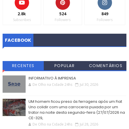
2.8k
524
849
Subscribes
Followers
Followers
FACEBOOK
RECENTES
POPULAR
COMENTÁRIOS
INFORMATIVO À IMPRENSA
De Olho na Cidade 24hs
Jul 30, 2026
UM homem ficou preso às ferragens após um Fiat
Uno colidir com uma carroceria puxada por um
trator na noite desta segunda-feira (27/07/2026 na
CE-329,
De Olho na Cidade 24hs
Jul 28, 2026