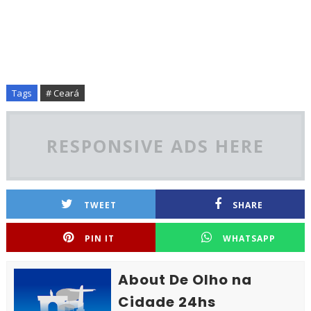
Tags
# Ceará
RESPONSIVE ADS HERE
TWEET
SHARE
PIN IT
WHATSAPP
About De Olho na
Cidade 24hs