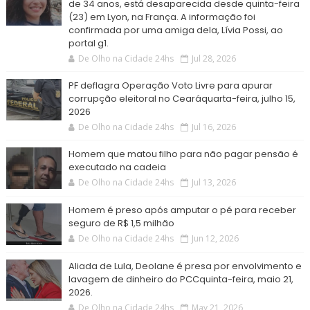
de 34 anos, está desaparecida desde quinta-feira
(23) em Lyon, na França. A informação foi
confirmada por uma amiga dela, Lívia Possi, ao
portal g1.
De Olho na Cidade 24hs
Jul 28, 2026
PF deflagra Operação Voto Livre para apurar
corrupção eleitoral no Cearáquarta-feira, julho 15,
2026
De Olho na Cidade 24hs
Jul 16, 2026
Homem que matou filho para não pagar pensão é
executado na cadeia
De Olho na Cidade 24hs
Jul 13, 2026
Homem é preso após amputar o pé para receber
seguro de R$ 1,5 milhão
De Olho na Cidade 24hs
Jun 12, 2026
Aliada de Lula, Deolane é presa por envolvimento e
lavagem de dinheiro do PCCquinta-feira, maio 21,
2026.
De Olho na Cidade 24hs
May 21, 2026