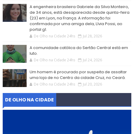
A engenheira brasileira Gabriele da Silva Monteiro,
de 34 anos, está desaparecida desde quinta-feira
(23) em Lyon, na França. A informação foi
confirmada por uma amiga dela, Lívia Possi, ao
portal g1.
De Olho na Cidade 24hs
Jul 28, 2026
A comunidade católica do Sertão Central está em
luto.
De Olho na Cidade 24hs
Jul 24, 2026
Um homem é procurado por suspeita de assaltar
uma loja de no Centro da cidade Cruz, no Ceará.
De Olho na Cidade 24hs
Jul 20, 2026
DE OLHO NA CIDADE