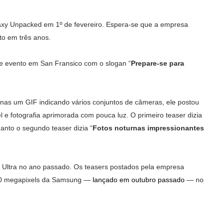
axy Unpacked em 1º de fevereiro. Espera-se que a empresa
o em três anos.
e evento em San Fransico com o slogan “
Prepare-se para
as um GIF indicando vários conjuntos de câmeras, ele postou
 e fotografia aprimorada com pouca luz. O primeiro teaser dizia
uanto o segundo teaser dizia “
Fotos noturnas impressionantes
Ultra no ano passado. Os teasers postados pela empresa
 200 megapixels da Samsung —
lançado em outubro passado
— no