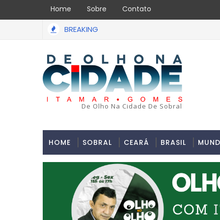
Home
Sobre
Contato
BREAKING
ão de assalto acabou em tragédia na tarde da última segunda
De Olho Na Cidade De Sobral
HOME
SOBRAL
CEARÁ
BRASIL
MUN