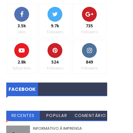
3.5k
9.7k
735
Likes
Followers
Followers
2.8k
524
849
Subscribes
Followers
Followers
FACEBOOK
RECENTES
POPULAR
COMENTÁRIO
S
INFORMATIVO À IMPRENSA