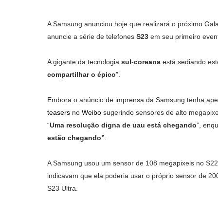
A Samsung anunciou hoje que realizará o próximo Gal
anuncie a série de telefones
S23
em seu primeiro event
A gigante da tecnologia
sul-coreana
está sediando est
compartilhar o épico
”.
Embora o anúncio de imprensa da Samsung tenha apen
teasers
no
Weibo
sugerindo sensores de alto megapixel
“
Uma resolução digna de uau está chegando
”, enq
estão chegando”
.
A Samsung usou um sensor de 108 megapixels no S22 
indicavam que ela poderia usar o próprio sensor de
S23 Ultra.