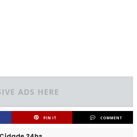
IVE ADS HERE
PIN IT
COMMENT
 Cidade 24hs