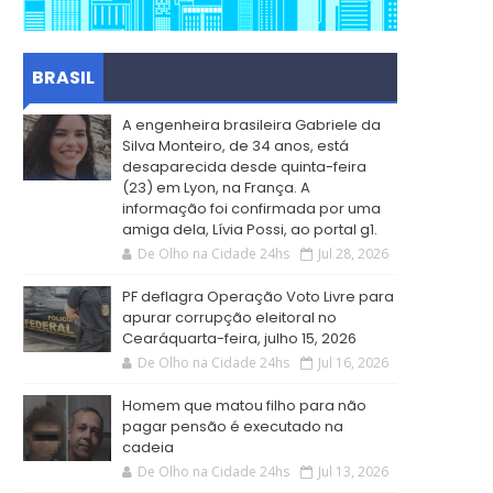
BRASIL
A engenheira brasileira Gabriele da
Silva Monteiro, de 34 anos, está
desaparecida desde quinta-feira
(23) em Lyon, na França. A
informação foi confirmada por uma
amiga dela, Lívia Possi, ao portal g1.
De Olho na Cidade 24hs
Jul 28, 2026
PF deflagra Operação Voto Livre para
apurar corrupção eleitoral no
Cearáquarta-feira, julho 15, 2026
De Olho na Cidade 24hs
Jul 16, 2026
Homem que matou filho para não
pagar pensão é executado na
cadeia
De Olho na Cidade 24hs
Jul 13, 2026