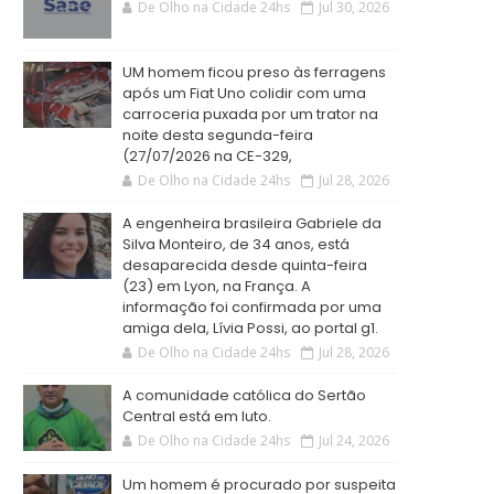
De Olho na Cidade 24hs
Jul 30, 2026
UM homem ficou preso às ferragens
após um Fiat Uno colidir com uma
carroceria puxada por um trator na
noite desta segunda-feira
(27/07/2026 na CE-329,
De Olho na Cidade 24hs
Jul 28, 2026
A engenheira brasileira Gabriele da
Silva Monteiro, de 34 anos, está
desaparecida desde quinta-feira
(23) em Lyon, na França. A
informação foi confirmada por uma
amiga dela, Lívia Possi, ao portal g1.
De Olho na Cidade 24hs
Jul 28, 2026
A comunidade católica do Sertão
Central está em luto.
De Olho na Cidade 24hs
Jul 24, 2026
Um homem é procurado por suspeita