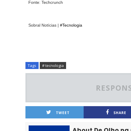
Fonte: Techcrunch
Sobral Notícias |
#Tecnologia
Tags
# tecnologia
RESPONS
TWEET
SHARE
About De Olho na