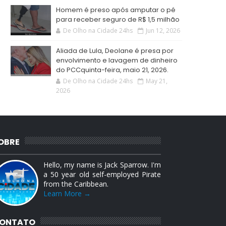
Homem é preso após amputar o pé
para receber seguro de R$ 1,5 milhão
De Olho na Cidade 24hs
Jun 12, 2026
Aliada de Lula, Deolane é presa por
envolvimento e lavagem de dinheiro
do PCCquinta-feira, maio 21, 2026.
De Olho na Cidade 24hs
May 21,
2026
OBRE
Hello, my name is Jack Sparrow. I'm
a 50 year old self-employed Pirate
from the Caribbean.
Learn More →
ONTATO