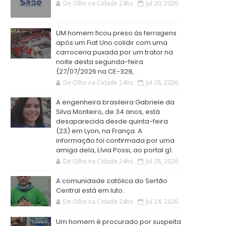
De Olho na Cidade 24hs
Jul 30, 2026
UM homem ficou preso às ferragens
após um Fiat Uno colidir com uma
carroceria puxada por um trator na
noite desta segunda-feira
(27/07/2026 na CE-329,
De Olho na Cidade 24hs
Jul 28, 2026
A engenheira brasileira Gabriele da
Silva Monteiro, de 34 anos, está
desaparecida desde quinta-feira
(23) em Lyon, na França. A
informação foi confirmada por uma
amiga dela, Lívia Possi, ao portal g1.
De Olho na Cidade 24hs
Jul 28, 2026
A comunidade católica do Sertão
Central está em luto.
De Olho na Cidade 24hs
Jul 24, 2026
Um homem é procurado por suspeita