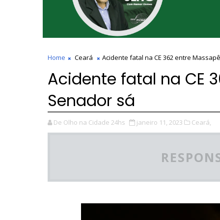
Home
Ceará
Acidente fatal na CE 362 entre Massap
Acidente fatal na CE 
Senador sá
De Olho na Cidade 24hs
janeiro 11, 2023
Ceará,
RESPONS