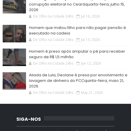
corrupção eleitoral no Cearáquarta-feira, julho 15,
2026
De Olho na Cidade 24hs
Jul 16, 2026
Homem que matou filho para não pagar pensão é
executado na cadeia
De Olho na Cidade 24hs
Jul 13, 2026
Homem é preso após amputar o pé para receber
seguro de R$ 1,5 milhão
De Olho na Cidade 24hs
Jun 12, 2026
Aliada de Lula, Deolane é presa por envolvimento e
lavagem de dinheiro do PCCquinta-feira, maio 21,
2026.
De Olho na Cidade 24hs
May 21, 2026
SIGA-NOS