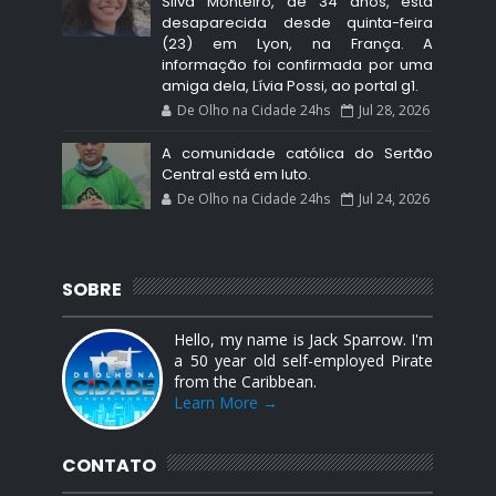
Silva Monteiro, de 34 anos, está
desaparecida desde quinta-feira
(23) em Lyon, na França. A
informação foi confirmada por uma
amiga dela, Lívia Possi, ao portal g1.
De Olho na Cidade 24hs
Jul 28, 2026
A comunidade católica do Sertão
Central está em luto.
De Olho na Cidade 24hs
Jul 24, 2026
SOBRE
Hello, my name is Jack Sparrow. I'm
a 50 year old self-employed Pirate
from the Caribbean.
Learn More →
CONTATO