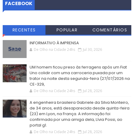
FACEBOOK
RECENTES
POPULAR
COMENTÁRIOS
INFORMATIVO À IMPRENSA
De Olho na Cidade 24hs
Jul 30, 2026
UM homem ficou preso às ferragens após um Fiat
Uno colidir com uma carroceria puxada por um
trator na noite desta segunda-feira (27/07/2026 na
CE-329,
De Olho na Cidade 24hs
Jul 28, 2026
A engenheira brasileira Gabriele da Silva Monteiro,
de 34 anos, está desaparecida desde quinta-feira
(23) em Lyon, na França. A informação foi
confirmada por uma amiga dela, Lívia Possi, ao
portal g1.
De Olho na Cidade 24hs
Jul 28, 2026