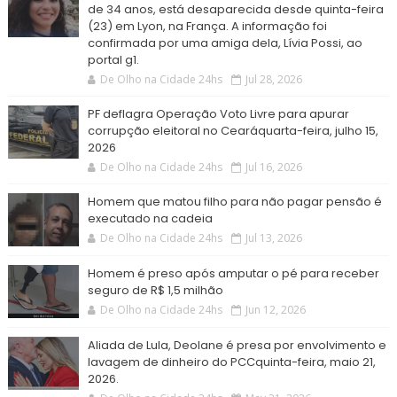
de 34 anos, está desaparecida desde quinta-feira
(23) em Lyon, na França. A informação foi
confirmada por uma amiga dela, Lívia Possi, ao
portal g1.
De Olho na Cidade 24hs
Jul 28, 2026
PF deflagra Operação Voto Livre para apurar
corrupção eleitoral no Cearáquarta-feira, julho 15,
2026
De Olho na Cidade 24hs
Jul 16, 2026
Homem que matou filho para não pagar pensão é
executado na cadeia
De Olho na Cidade 24hs
Jul 13, 2026
Homem é preso após amputar o pé para receber
seguro de R$ 1,5 milhão
De Olho na Cidade 24hs
Jun 12, 2026
Aliada de Lula, Deolane é presa por envolvimento e
lavagem de dinheiro do PCCquinta-feira, maio 21,
2026.