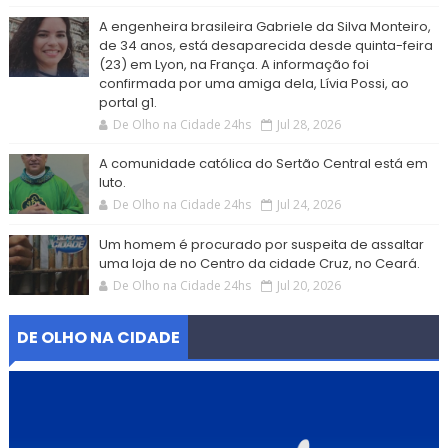
A engenheira brasileira Gabriele da Silva Monteiro,
de 34 anos, está desaparecida desde quinta-feira
(23) em Lyon, na França. A informação foi
confirmada por uma amiga dela, Lívia Possi, ao
portal g1.
De Olho na Cidade 24hs
Jul 28, 2026
A comunidade católica do Sertão Central está em
luto.
De Olho na Cidade 24hs
Jul 24, 2026
Um homem é procurado por suspeita de assaltar
uma loja de no Centro da cidade Cruz, no Ceará.
De Olho na Cidade 24hs
Jul 20, 2026
DE OLHO NA CIDADE