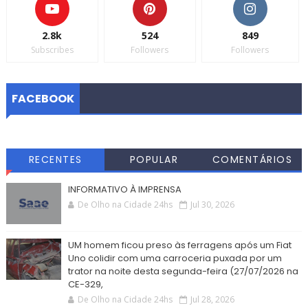
2.8k
524
849
Subscribes
Followers
Followers
FACEBOOK
RECENTES
POPULAR
COMENTÁRIOS
INFORMATIVO À IMPRENSA
De Olho na Cidade 24hs
Jul 30, 2026
UM homem ficou preso às ferragens após um Fiat
Uno colidir com uma carroceria puxada por um
trator na noite desta segunda-feira (27/07/2026 na
CE-329,
De Olho na Cidade 24hs
Jul 28, 2026