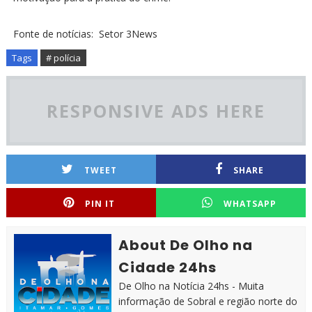
Fonte de notícias: Setor 3News
Tags
# polícia
RESPONSIVE ADS HERE
TWEET
SHARE
PIN IT
WHATSAPP
About De Olho na
Cidade 24hs
De Olho na Notícia 24hs - Muita
informação de Sobral e região norte do